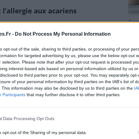
 l’allergie aux acariens
Com
 développement de l’allergie aux acariens,
san
s.Fr -
Do Not Process My Personal Information
Tri d
les acariens préfèrent un environnement humide,
beauc
to opt-out of the sale, sharing to third parties, or processing of your per
rieure à 50 %.
du l
formation for targeted advertising by us, please use the below opt-out s
compl
r selection. Please note that after your opt-out request is processed y
e mauvaise ventilation favorise la accumulation de
astu
eing interest-based ads based on personal information utilized by us or
disclosed to third parties prior to your opt-out. You may separately opt-
tiques
: les animaux domestiques peuvent
losure of your personal information by third parties on the IAB’s list of
ération des acariens.
. This information may also be disclosed by us to third parties on the
IA
Participants
that may further disclose it to other third parties.
 aux acariens
ns est généralement basé sur les symptômes et sur
l Data Processing Opt Outs
 Le médecin peut également demander des tests
 diagnostic.
o opt-out of the Sharing of my personal data.