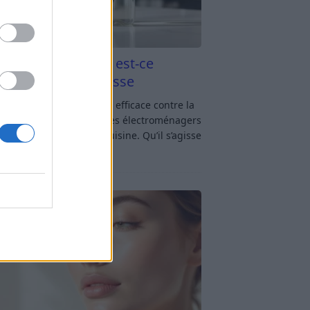
aigre blanc et four est-ce
icace contre la graisse
gre blanc et four : est-ce efficace contre la
se ? Le four fait partie des électroménagers
lus sollicités dans une cuisine. Qu’il s’agisse
réparer un gratin, de
[…]