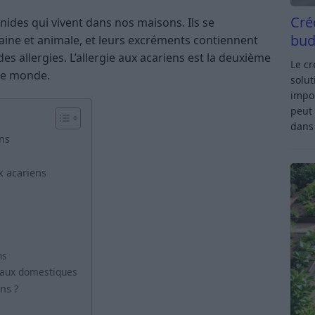
Cré
ides qui vivent dans nos maisons. Ils se
bud
ne et animale, et leurs excréments contiennent
s allergies. L’allergie aux acariens est la deuxième
Le c
 le monde.
solut
impor
peut 
dan
ns
ux acariens
ns
imaux domestiques
ns ?