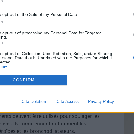
In
 aux acariens
o opt-out of the Sale of my Personal Data.
 vise à réduire l’exposition aux allergènes. Les
In
Vin
 :
to opt-out of processing my Personal Data for Targeted
eff
ing.
sures visent à réduire la quantité d’acariens dans
In
Vinai
nnent notamment :
grais
o opt-out of Collection, Use, Retention, Sale, and/or Sharing
a maison, notamment le nettoyage à l’aspirateur
ersonal Data that Is Unrelated with the Purposes for which it
les p
lected.
de p
Out
ti-acariens pour la literie
CONFIRM
ence d’animaux domestiques
ibilisation est un traitement qui vise à habituer le
gène. Elle est réalisée par des injections d’allergènes,
Data Deletion
Data Access
Privacy Policy
n.
ents peuvent être utilisés pour soulager les
ariens. Ils comprennent notamment les
éroïdes et les bronchodilatateurs.