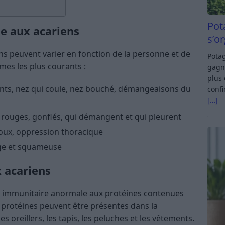
Pot
ie aux acariens
s’o
ns peuvent varier en fonction de la personne et de
Potag
tômes les plus courants :
gagn
plus 
nts, nez qui coule, nez bouché, démangeaisons du
confi
[…]
 rouges, gonflés, qui démangent et qui pleurent
 toux, oppression thoracique
ge et squameuse
x acariens
ion immunitaire anormale aux protéines contenues
 protéines peuvent être présentes dans la
s oreillers, les tapis, les peluches et les vêtements.