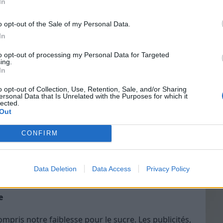
In
introduits à cette saveur délicieuse à travers les
. Mais vous êtes-vous déjà demandé pourquoi, en
o opt-out of the Sale of my Personal Data.
tant de sucre ?
In
Vin
to opt-out of processing my Personal Data for Targeted
eff
ion de survie
ing.
In
Vinai
our le sucré avait un avantage de survie. Les
grais
o opt-out of Collection, Use, Retention, Sale, and/or Sharing
ent une source d’énergie rapide. Donc, être attiré
ersonal Data that Is Unrelated with the Purposes for which it
les p
lected.
’énergie signifiait une meilleure chance de survie.
de p
Out
CONFIRM
 cerveau libère de la dopamine, un
n d’autres termes, le sucre nous fait nous sentir
Data Deletion
Data Access
Privacy Policy
core plus de produits sucrés
.
e
mpris notre faiblesse pour le sucre. Les publicités,