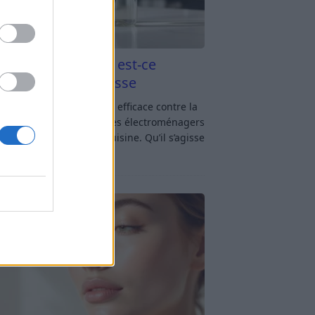
aigre blanc et four est-ce
icace contre la graisse
gre blanc et four : est-ce efficace contre la
se ? Le four fait partie des électroménagers
lus sollicités dans une cuisine. Qu’il s’agisse
réparer un gratin, de
[…]