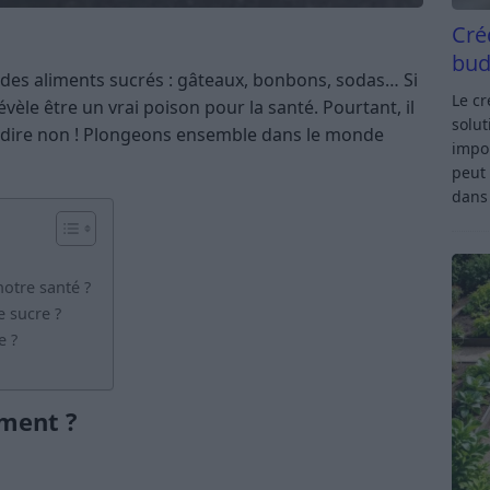
Cré
bud
des aliments sucrés : gâteaux, bonbons, sodas… Si
Le c
révèle être un vrai poison pour la santé. Pourtant, il
solut
 lui dire non ! Plongeons ensemble dans le monde
impor
peut 
dan
notre santé ?
 sucre ?
e ?
ement ?