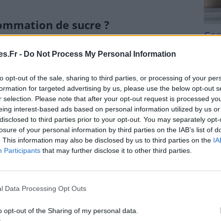
ommation de sucre ?
Com
san
 la santé
. Mais comment faire ?
s.Fr -
Do Not Process My Personal Information
Tri d
barbant, mais nécessaire ! Les fabricants ont plein de
beauc
to opt-out of the sale, sharing to third parties, or processing of your per
s les ingrédients.
du l
formation for targeted advertising by us, please use the below opt-out s
fruits, c’est sucré et bien meilleur pour la santé. Et
compl
r selection. Please note that after your opt-out request is processed y
astu
’une fraise ou d’une mangue.
eing interest-based ads based on personal information utilized by us or
disclosed to third parties prior to your opt-out. You may separately opt-
 Les sodas, jus de fruits et autres boissons sucrées
losure of your personal information by third parties on the IAB’s list of
’eau, votre corps vous en remerciera.
. This information may also be disclosed by us to third parties on the
IA
nt votre propre nourriture, vous contrôlez les
Participants
that may further disclose it to other third parties.
souvent bien plus savoureux !
ée
et pratiquez des activités physiques.
l Data Processing Opt Outs
ant de sucre ?
o opt-out of the Sharing of my personal data.