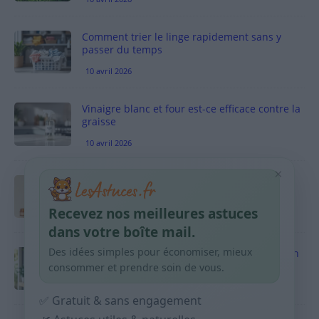
Comment trier le linge rapidement sans y
passer du temps
10 avril 2026
Vinaigre blanc et four est-ce efficace contre la
graisse
10 avril 2026
×
Taches pigmentaires : routine simple +
habitudes qui aident
Recevez nos meilleures astuces
9 avril 2026
dans votre boîte mail.
Des idées simples pour économiser, mieux
Produits ménagers : comment économiser en
courses sans acheter 10 sprays
consommer et prendre soin de vous.
9 avril 2026
✅ Gratuit & sans engagement