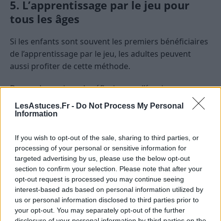
5. L’apprentissage par le jeu pour
tous les âges
Si les enfants sont souvent les premiers bénéficiaires
de l’apprentissage par le jeu, les adultes peuvent
aussi profiter de cette méthode.
De nombreux jeux de réflexion ou d’évasion, par
exemple, permettent d’entretenir la mémoire, la
LesAstuces.Fr -
Do Not Process My Personal
logique et la créativité, quel que soit l’âge.
Information
Conclusion
If you wish to opt-out of the sale, sharing to third parties, or
processing of your personal or sensitive information for
L’apprentissage par le jeu n’est pas une simple mode
targeted advertising by us, please use the below opt-out
section to confirm your selection. Please note that after your
passagère. C’est une approche pédagogique solide
opt-out request is processed you may continue seeing
qui transforme la manière dont nous percevons
interest-based ads based on personal information utilized by
l’éducation.
us or personal information disclosed to third parties prior to
your opt-out. You may separately opt-out of the further
Alors, la prochaine fois que vous chercherez une
disclosure of your personal information by third parties on the