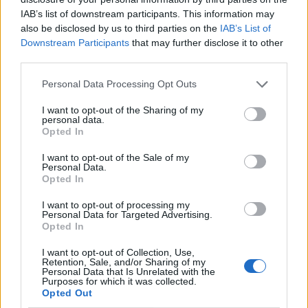
façon agréable d’apprendre quelque chose de
IAB’s list of downstream participants. This information may
also be disclosed by us to third parties on the
IAB’s List of
nouveau, pourquoi ne pas essayer un jeu ?
Downstream Participants
that may further disclose it to other
third parties.
ÉDUCATION
ENFANTS
Personal Data Processing Opt Outs
I want to opt-out of the Sharing of my
personal data.
Opted In
I want to opt-out of the Sale of my
Personal Data.
Opted In
I want to opt-out of processing my
Personal Data for Targeted Advertising.
A propos Nathalie Leclerc
Opted In
2950 Articles
Nathalie Leclerc est une journaliste spécialisée en santé et
I want to opt-out of Collection, Use,
Retention, Sale, and/or Sharing of my
médecine. Mère de deux enfants, elle allie une solide
Personal Data that Is Unrelated with the
expertise journalistique à une expérience concrète de la
Purposes for which it was collected.
santé familiale et de la nutrition. Fervente adepte d’un mode
Opted Out
de vie sain, écologique et durable, elle s’engage depuis de