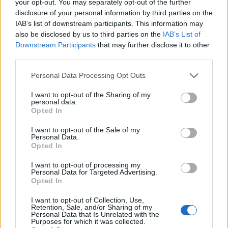
your opt-out. You may separately opt-out of the further
disclosure of your personal information by third parties on the
IAB’s list of downstream participants. This information may
also be disclosed by us to third parties on the
IAB’s List of
Faites savoir à votre famille, amis et collègues que
Downstream Participants
that may further disclose it to other
vous avez décidé d’arrêter de fumer. Leur soutien,
third parties.
qu’il soit moral, émotionnel ou pratique, peut faire
Personal Data Processing Opt Outs
toute la différence. Envisagez également de rejoindre
un groupe de soutien ou une thérapie de sevrage
I want to opt-out of the Sharing of my
tabagique.
personal data.
Opted In
Consultez le site
tabac info service
, il regorge de
I want to opt-out of the Sale of my
Personal Data.
bons conseils pour arrêter de fumer.
Opted In
Évitez les tentations
I want to opt-out of processing my
Personal Data for Targeted Advertising.
Opted In
Tenez-vous à l’écart des situations et des personnes
qui pourraient vous tenter de fumer, du moins au
I want to opt-out of Collection, Use,
Retention, Sale, and/or Sharing of my
début. Si votre cercle d’amis fume lors des sorties,
Personal Data that Is Unrelated with the
proposez des alternatives ou des lieux non-fumeurs.
Purposes for which it was collected.