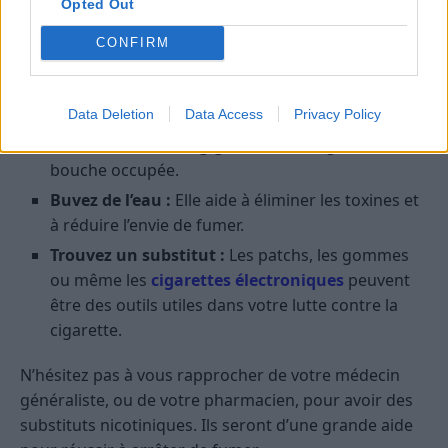
Opted Out
Astuces pour combattre les envies
CONFIRM
Arrêter de fumer est un défi, mais avec ces astuces,
vous augmenterez vos chances de succès :
Data Deletion
Data Access
Privacy Policy
Mâchez un chewing-gum :
Il aide à garder la
bouche occupée.
Buvez de l’eau :
Elle aide à éliminer les toxines et
à réduire l’envie de fumer.
Trouvez un substitut :
Les patchs, les gommes
ou même les
cigarettes électroniques
peuvent
être des outils utiles dans votre lutte contre la
cigarette.
N’hésitez pas à vous rapprocher de votre médecin
généraliste, ou de votre pharmacien, pour avoir des
substituts nicotiniques. Ils seront d’une grande aide