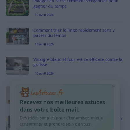
Potager en carré comment s’organiser pour
gagner du temps
10 avril 2026
Comment trier le linge rapidement sans y
passer du temps
10 avril 2026
Vinaigre blanc et four est-ce efficace contre la
graisse
10 avril 2026
×
Taches pigmentaires : routine simple +
habitudes qui aident
Recevez nos meilleures astuces
9 avril 2026
dans votre boîte mail.
Des idées simples pour économiser, mieux
Produits ménagers : comment économiser en
courses sans acheter 10 sprays
consommer et prendre soin de vous.