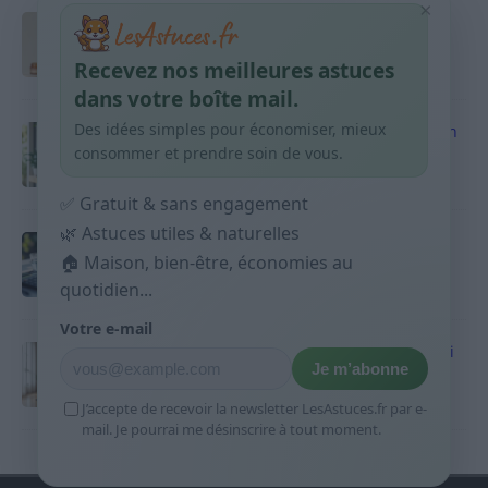
×
Taches pigmentaires : routine simple +
habitudes qui aident
Recevez nos meilleures astuces
9 avril 2026
dans votre boîte mail.
Des idées simples pour économiser, mieux
Produits ménagers : comment économiser en
courses sans acheter 10 sprays
consommer et prendre soin de vous.
9 avril 2026
✅ Gratuit & sans engagement
🌿 Astuces utiles & naturelles
Budget mensuel : méthode rapide pour
répartir son salaire dès le jour de paie
🏠 Maison, bien-être, économies au
quotidien...
9 avril 2026
Votre e-mail
Sport 10 minutes par jour est-ce utile et quoi
Je m’abonne
faire
9 avril 2026
J’accepte de recevoir la newsletter LesAstuces.fr par e-
mail. Je pourrai me désinscrire à tout moment.