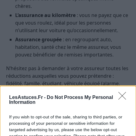
chères.
L’assurance au kilomètre
: vous ne payez que ce
que vous roulez, idéal pour les personnes
n’utilisant leur voiture qu’occasionnellement.
Assurance groupée
: en regroupant auto,
habitation, santé chez le même assureur, vous
pouvez bénéficier de remises importantes.
N’hésitez pas à demander à votre assureur toutes les
réductions auxquelles vous pouvez prétendre :
fidélité, famille, étudiant, véhicule équipé (alarme,
garage…).
LesAstuces.Fr -
Do Not Process My Personal
Information
Choisir un véhicule moins coûteux à
assurer
If you wish to opt-out of the sale, sharing to third parties, or
processing of your personal or sensitive information for
La catégorie et la puissance du véhicule influencent
targeted advertising by us, please use the below opt-out
fortement le prix de l’assurance. Les voitures