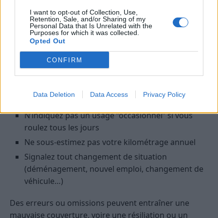
charges.
I want to opt-out of Collection, Use,
Retention, Sale, and/or Sharing of my
Personal Data that Is Unrelated with the
Bien remplir son profil et éviter les
Purposes for which it was collected.
Opted Out
erreurs courantes
CONFIRM
Pour obtenir le meilleur tarif, il est important de
fournir des informations exactes lors de la
souscription :
Data Deletion
Data Access
Privacy Policy
N’indiquez pas un usage “occasionnel” si vous
roulez tous les jours
Ne sous-estimez pas votre kilométrage annuel
Signalez tout changement de situation
(déménagement, nouvel emploi, changement de
véhicule…)
Des erreurs ou omissions peuvent entraîner une
mauvaise couverture, voire une résiliation ou un