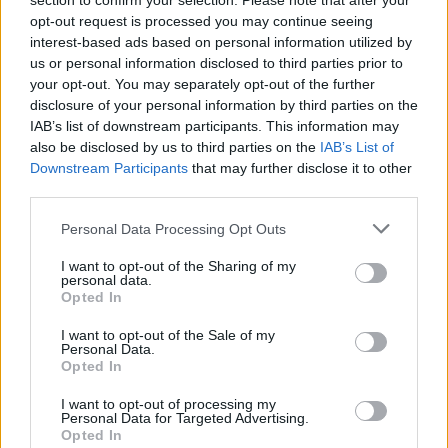
section to confirm your selection. Please note that after your
puissantes, sportives ou très récentes sont plus
opt-out request is processed you may continue seeing
interest-based ads based on personal information utilized by
chères à couvrir. À l’inverse, une voiture citadine,
us or personal information disclosed to third parties prior to
ancienne ou peu puissante coûte souvent beaucoup
your opt-out. You may separately opt-out of the further
moins cher à assurer. Si vous envisagez d’acheter une
disclosure of your personal information by third parties on the
nouvelle voiture, pensez à demander une simulation
IAB’s list of downstream participants. This information may
de tarif d’assurance avant de faire votre choix.
also be disclosed by us to third parties on the
IAB’s List of
Downstream Participants
that may further disclose it to other
Adopter des petits gestes économes
third parties.
au quotidien
Personal Data Processing Opt Outs
I want to opt-out of the Sharing of my
Outre l’assurance auto, la vie quotidienne offre de
personal data.
multiples occasions d’optimiser ses dépenses. Par
Opted In
exemple, pour l’entretien de votre véhicule,
I want to opt-out of the Sale of my
l’utilisation de produits simples et économiques
Personal Data.
Opted In
comme le
bicarbonate pour lave-vaisselle
peut
aussi servir pour nettoyer certaines pièces de la
I want to opt-out of processing my
voiture à moindre coût. En adoptant ces habitudes,
Personal Data for Targeted Advertising.
Opted In
vous faites des économies sur l’ensemble de vos