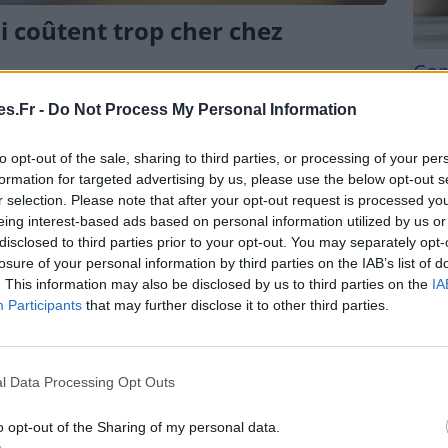
i coûtent trop cher chez
Com
san
s.Fr -
Do Not Process My Personal Information
ur budget rogné par des dépenses fixes qu’ils
Tri d
es charges régulières peuvent souvent être réduites,
beauc
to opt-out of the sale, sharing to third parties, or processing of your per
]
du l
formation for targeted advertising by us, please use the below opt-out s
compl
r selection. Please note that after your opt-out request is processed y
astu
eing interest-based ads based on personal information utilized by us or
disclosed to third parties prior to your opt-out. You may separately opt-
losure of your personal information by third parties on the IAB’s list of
. This information may also be disclosed by us to third parties on the
IA
Participants
that may further disclose it to other third parties.
l Data Processing Opt Outs
o opt-out of the Sharing of my personal data.