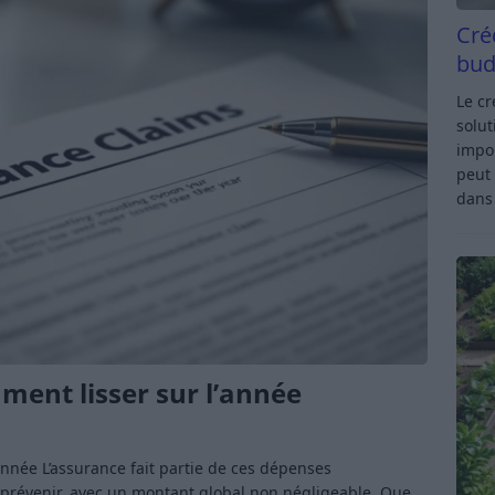
Cré
bud
Le c
solut
impor
peut 
dan
ent lisser sur l’année
année L’assurance fait partie de ces dépenses
 prévenir, avec un montant global non négligeable. Que