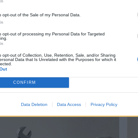
In
o opt-out of the Sale of my Personal Data.
In
Vin
to opt-out of processing my Personal Data for Targeted
eff
ing.
In
Vinai
grais
mbien ça coûte et comment la
o opt-out of Collection, Use, Retention, Sale, and/or Sharing
ersonal Data that Is Unrelated with the Purposes for which it
les p
lected.
de p
Out
CONFIRM
comment la réduire On ne le répétera jamais assez : les
 veille consomment de l’énergie, souvent
[…]
Data Deletion
Data Access
Privacy Policy