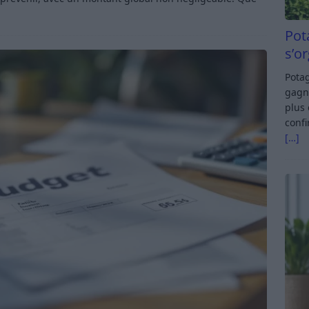
Pot
s’o
Potag
gagn
plus 
confi
[…]