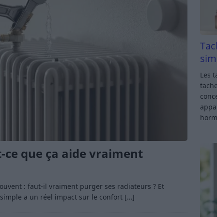
Tac
sim
Les t
tache
conce
appar
horm
t-ce que ça aide vraiment
souvent : faut-il vraiment purger ses radiateurs ? Et
simple a un réel impact sur le confort
[…]