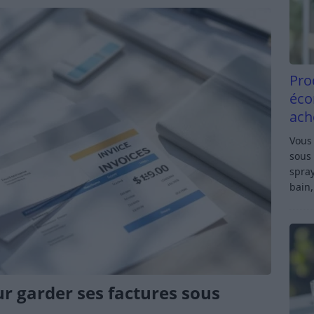
Pro
éco
ach
Vous 
sous 
spray
bain,
r garder ses factures sous