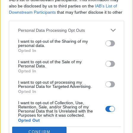
clairement sur chaque facture la date de fin
also be disclosed by us to third parties on the
IAB’s List of
d’engagement. Vous pouvez aussi bénéficier, selon les
Downstream Participants
that may further disclose it to other
opérateurs, de la portabilité du numéro qui facilite le
third parties.
transfert sans coupure. Renseignez-vous sur les frais
fixes de résiliation et n’oubliez pas de renvoyer la box
Personal Data Processing Opt Outs
et les accessoires pour éviter des pénalités.
I want to opt-out of the Sharing of my
personal data.
Résilier une assurance habitation ou auto
Opted In
I want to opt-out of the Sale of my
Grâce à la loi Hamon, vous pouvez résilier votre
Personal Data.
assurance à tout moment après un an de contrat,
Opted In
sans frais ni pénalités. Il suffit d’envoyer une
I want to opt-out of processing my
demande à votre assureur, qui procèdera à la
Personal Data for Targeted Advertising.
Opted In
résiliation dans un délai d’un mois. En cas de
changement de situation (déménagement, vente du
I want to opt-out of Collection, Use,
Retention, Sale, and/or Sharing of my
véhicule, décès), la résiliation peut avoir lieu à tout
Personal Data that Is Unrelated with the
Purposes for which it was collected.
moment, avec un préavis d’un mois.
Opted Out
Résilier un abonnement énergie
CONFIRM