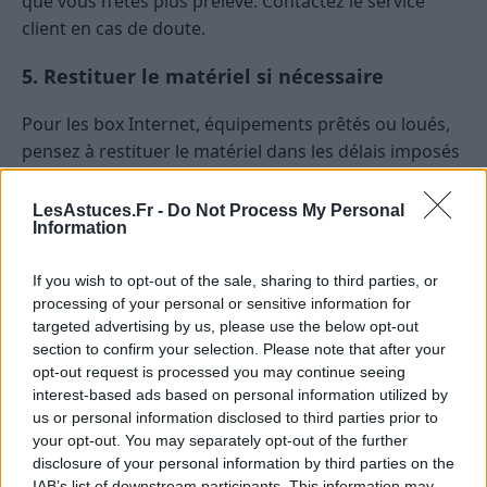
que vous n’êtes plus prélevé. Contactez le service
client en cas de doute.
5. Restituer le matériel si nécessaire
Pour les box Internet, équipements prêtés ou loués,
pensez à restituer le matériel dans les délais imposés
pour éviter des frais supplémentaires.
LesAstuces.Fr -
Do Not Process My Personal
Exemples concrets de résiliation de
Information
contrats courants
If you wish to opt-out of the sale, sharing to third parties, or
processing of your personal or sensitive information for
Résilier un abonnement téléphonique ou
targeted advertising by us, please use the below opt-out
Internet
section to confirm your selection. Please note that after your
opt-out request is processed you may continue seeing
Vous souhaitez changer de fournisseur pour profiter
interest-based ads based on personal information utilized by
d’une meilleure offre ? Vérifiez d’abord la durée
us or personal information disclosed to third parties prior to
d’engagement restante. Si vous êtes encore engagé,
your opt-out. You may separately opt-out of the further
sachez que la loi Chatel impose de mentionner
disclosure of your personal information by third parties on the
IAB’s list of downstream participants. This information may