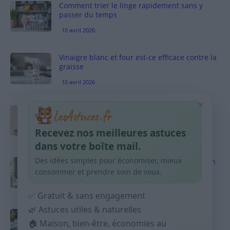
Comment trier le linge rapidement sans y
passer du temps
10 avril 2026
Vinaigre blanc et four est-ce efficace contre la
graisse
10 avril 2026
×
Taches pigmentaires : routine simple +
habitudes qui aident
Recevez nos meilleures astuces
9 avril 2026
dans votre boîte mail.
Des idées simples pour économiser, mieux
Produits ménagers : comment économiser en
courses sans acheter 10 sprays
consommer et prendre soin de vous.
9 avril 2026
✅ Gratuit & sans engagement
🌿 Astuces utiles & naturelles
Budget mensuel : méthode rapide pour
répartir son salaire dès le jour de paie
🏠 Maison, bien-être, économies au