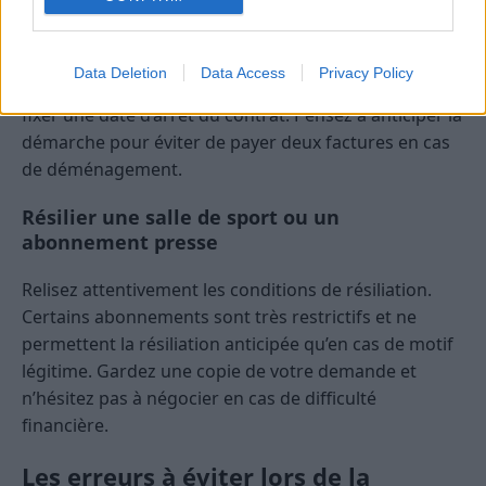
Pour l’électricité ou le gaz, la résiliation est gratuite
pour les particuliers. Il suffit de contacter le service
Data Deletion
Data Access
Privacy Policy
client, de transmettre le relevé de compteur et de
fixer une date d’arrêt du contrat. Pensez à anticiper la
démarche pour éviter de payer deux factures en cas
de déménagement.
Résilier une salle de sport ou un
abonnement presse
Relisez attentivement les conditions de résiliation.
Certains abonnements sont très restrictifs et ne
permettent la résiliation anticipée qu’en cas de motif
légitime. Gardez une copie de votre demande et
n’hésitez pas à négocier en cas de difficulté
financière.
Les erreurs à éviter lors de la