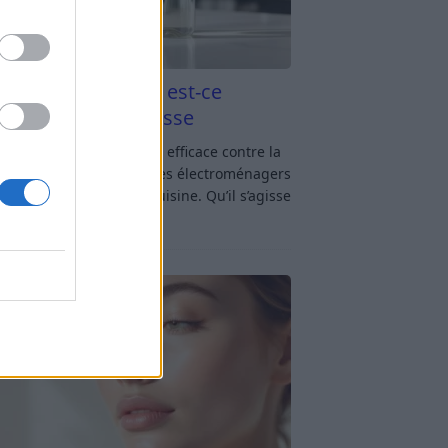
aigre blanc et four est-ce
icace contre la graisse
gre blanc et four : est-ce efficace contre la
se ? Le four fait partie des électroménagers
lus sollicités dans une cuisine. Qu’il s’agisse
réparer un gratin, de
[…]