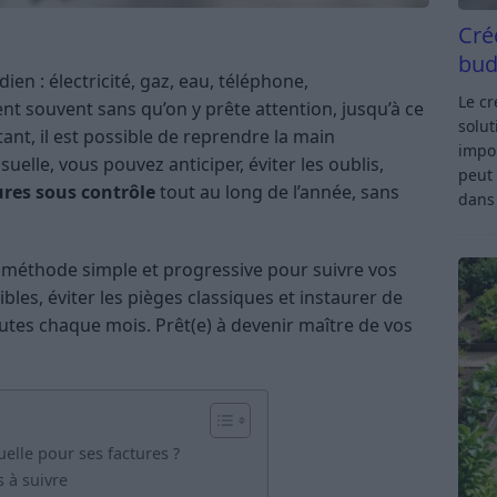
Cré
bud
ien : électricité, gaz, eau, téléphone,
Le c
t souvent sans qu’on y prête attention, jusqu’à ce
solut
ant, il est possible de reprendre la main
impor
uelle, vous pouvez anticiper, éviter les oublis,
peut 
ures sous contrôle
tout au long de l’année, sans
dan
e méthode simple et progressive pour suivre vos
les, éviter les pièges classiques et instaurer de
utes chaque mois. Prêt(e) à devenir maître de vos
elle pour ses factures ?
s à suivre