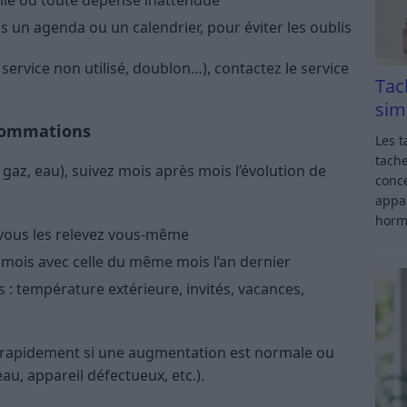
lle ou toute dépense inattendue
s un agenda ou un calendrier, pour éviter les oublis
service non utilisé, doublon…), contactez le service
Tac
sim
nsommations
Les t
tache
, gaz, eau), suivez mois après mois l’évolution de
conce
appar
horm
 vous les relevez vous-même
ois avec celle du même mois l’an dernier
 : température extérieure, invités, vacances,
 rapidement si une augmentation est normale ou
eau, appareil défectueux, etc.).