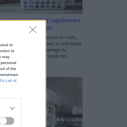
ment trier le linge rapidement
s y passer du temps
u linge : rien qu’en prononçant ces mots,
oup d’entre nous soupirent. Si cette étape
sonal or
avage vous semble chronophage ou
ection to
iquée, rassurez-vous : il existe des
ou may
ces simples
[…]
 personal
out of the
 downstream
B’s List of