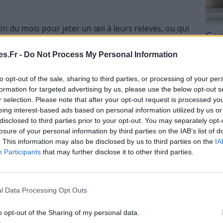
n du mois pour jeter un œil à leurs relevés, ou qui
Com
 tiroir. Résultat : on oublie de régler certains
san
s de tarifs, on laisse passer des erreurs ou des
s.Fr -
Do Not Process My Personal Information
ist mensuelle
permet de :
Tri d
beauc
to opt-out of the sale, sharing to third parties, or processing of your per
du l
 et les pénalités
formation for targeted advertising by us, please use the below opt-out s
compl
r selection. Please note that after your opt-out request is processed y
astu
eing interest-based ads based on personal information utilized by us or
les
disclosed to third parties prior to your opt-out. You may separately opt-
losure of your personal information by third parties on the IAB’s list of
les ou superflus
. This information may also be disclosed by us to third parties on the
IA
n ajustant rapidement ses habitudes
Participants
that may further disclose it to other third parties.
 gagner en sérénité et en pouvoir d’achat, sans
l Data Processing Opt Outs
es étapes clés à suivre
o opt-out of the Sharing of my personal data.