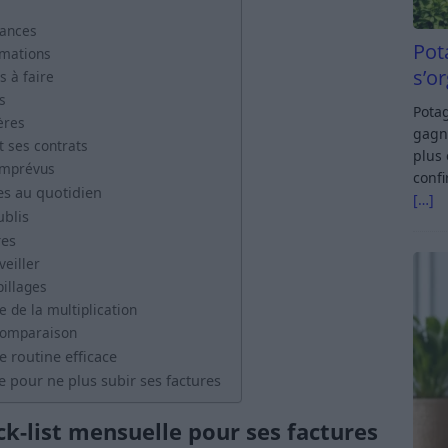
éances
Pot
mmations
s’o
s à faire
s
Potag
ères
gagn
t ses contrats
plus 
 imprévus
confi
es au quotidien
[…]
ublis
res
veiller
pillages
 de la multiplication
 comparaison
 routine efficace
le pour ne plus subir ses factures
k-list mensuelle pour ses factures