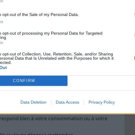
In
s
o opt-out of the Sale of my Personal Data.
s, toutes vos factures du mois écoulé (papier ou
In
léphone, Internet, loyers, assurances, abonnements
Vin
orts, etc.
to opt-out of processing my Personal Data for Targeted
eff
ing.
In
que ou digital) “Factures du mois”, ou une boîte
Vinai
grais
.
o opt-out of Collection, Use, Retention, Sale, and/or Sharing
ersonal Data that Is Unrelated with the Purposes for which it
les p
tomatiques visibles sur votre relevé bancaire.
lected.
de p
Out
échéances
CONFIRM
échéance et le mode de paiement (prélèvement,
Data Deletion
Data Access
Privacy Policy
rrespond bien à votre consommation ou à votre