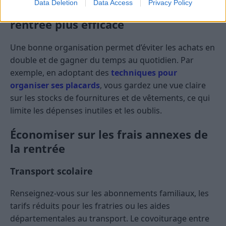
Data Deletion
Data Access
Privacy Policy
Organiser la maison pour une
rentrée plus efficace
Une bonne organisation permet d’éviter les achats en
double et de gagner du temps au quotidien. Par
exemple, en adoptant des
techniques pour
organiser ses placards
, vous gardez une vue claire
sur les stocks de fournitures et de vêtements, ce qui
limite les dépenses inutiles et les oublis.
Économiser sur les frais annexes de
la rentrée
Transport scolaire
Renseignez-vous sur les abonnements familiaux, les
tarifs réduits pour les fratries ou les aides
départementales au transport. Le covoiturage entre