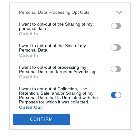
Repousser ou étaler certains achats
Personal Data Processing Opt Outs
Ne pas tout acheter en septembre
I want to opt-out of the Sharing of my
personal data.
Tous les achats ne sont pas urgents. Par exemple,
Opted In
attendez que la liste définitive de fournitures soit
I want to opt-out of the Sale of my
donnée par l’enseignant avant de tout acheter. Pour
Personal Data.
Opted In
les vêtements, privilégiez une garde-robe de base et
complétez au fil des besoins et des saisons.
I want to opt-out of processing my
Personal Data for Targeted Advertising.
Opted In
Privilégier l’occasion pour les équipements
coûteux
I want to opt-out of Collection, Use,
Retention, Sale, and/or Sharing of my
Personal Data that Is Unrelated with the
Certains équipements comme les instruments de
Purposes for which it was collected.
Opted Out
musique, les tenues de sport ou les manuels scolaires
peuvent coûter cher. Cherchez-les d’occasion sur des
CONFIRM
sites spécialisés, des groupes Facebook locaux, ou via
les petites annonces de l’école.