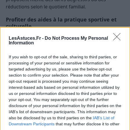
réductions selon le quotient familial.
Profiter des aides à la pratique sportive et
culturelle
LesAstuces.Fr -
Do Not Process My Personal
Le Pass’Sport, le Pass Culture, les chèques vacances,
Information
les bons CAF ou encore les dispositifs locaux
(chèques sport, coupons loisirs…) permettent de
If you wish to opt-out of the sale, sharing to third parties, or
financer une partie des activités. Renseignez-vous
processing of your personal or sensitive information for
auprès de votre mairie, de la CAF ou directement
targeted advertising by us, please use the below opt-out
auprès des clubs.
section to confirm your selection. Please note that after your
opt-out request is processed you may continue seeing
Tester avant de s’engager
interest-based ads based on personal information utilized by
us or personal information disclosed to third parties prior to
your opt-out. You may separately opt-out of the further
Beaucoup de clubs proposent des séances d’essai
disclosure of your personal information by third parties on the
gratuites en septembre. Profitez-en pour vérifier que
IAB’s list of downstream participants. This information may
l’activité plaît vraiment à l’enfant avant de payer
also be disclosed by us to third parties on the
IAB’s List of
l’année entière. Cela évite les inscriptions « à perte ».
Downstream Participants
that may further disclose it to other
third parties.