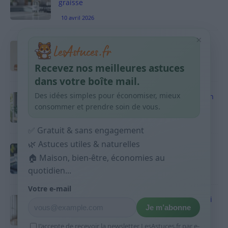
graisse
10 avril 2026
×
Taches pigmentaires : routine simple +
habitudes qui aident
Recevez nos meilleures astuces
9 avril 2026
dans votre boîte mail.
Des idées simples pour économiser, mieux
Produits ménagers : comment économiser en
courses sans acheter 10 sprays
consommer et prendre soin de vous.
9 avril 2026
✅ Gratuit & sans engagement
🌿 Astuces utiles & naturelles
Budget mensuel : méthode rapide pour
répartir son salaire dès le jour de paie
🏠 Maison, bien-être, économies au
quotidien...
9 avril 2026
Votre e-mail
Sport 10 minutes par jour est-ce utile et quoi
Je m’abonne
faire
9 avril 2026
J’accepte de recevoir la newsletter LesAstuces.fr par e-