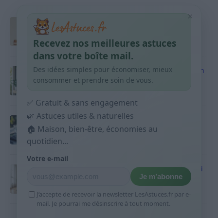
×
Taches pigmentaires : routine simple +
habitudes qui aident
Recevez nos meilleures astuces
9 avril 2026
dans votre boîte mail.
Des idées simples pour économiser, mieux
Produits ménagers : comment économiser en
courses sans acheter 10 sprays
consommer et prendre soin de vous.
9 avril 2026
✅ Gratuit & sans engagement
🌿 Astuces utiles & naturelles
Budget mensuel : méthode rapide pour
répartir son salaire dès le jour de paie
🏠 Maison, bien-être, économies au
quotidien...
9 avril 2026
Votre e-mail
Sport 10 minutes par jour est-ce utile et quoi
Je m’abonne
faire
9 avril 2026
J’accepte de recevoir la newsletter LesAstuces.fr par e-
mail. Je pourrai me désinscrire à tout moment.