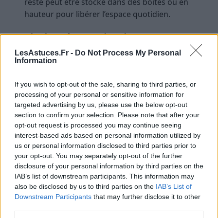
reste peut être stocké dans des boîtes ou en
hauteur pour libérer l’espace quotidien.
Optimiser l’organisation pour
nettoyer moins : astuces et
LesAstuces.Fr -
Do Not Process My Personal
Information
méthodes concrètes
If you wish to opt-out of the sale, sharing to third parties, or
Miser sur la verticalité
processing of your personal or sensitive information for
targeted advertising by us, please use the below opt-out
Utilisez toute la hauteur du placard avec des
section to confirm your selection. Please note that after your
étagères, des boîtes empilables ou des crochets
opt-out request is processed you may continue seeing
suspendus. Cela permet de ranger plus sans entasser
interest-based ads based on personal information utilized by
et facilite le nettoyage du sol ou des parties basses.
us or personal information disclosed to third parties prior to
your opt-out. You may separately opt-out of the further
Étiqueter et visualiser rapidement
disclosure of your personal information by third parties on the
IAB’s list of downstream participants. This information may
Les étiquettes sont précieuses, surtout dans les
also be disclosed by us to third parties on the
IAB’s List of
Downstream Participants
that may further disclose it to other
placards partagés (famille, colocation). Elles
third parties.
permettent de retrouver rapidement ce dont on a