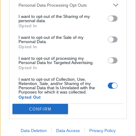
besoin et d’éviter que chacun ne dérange
Personal Data Processing Opt Outs
l’organisation déjà en place. Privilégiez des étiquettes
I want to opt-out of the Sharing of my
lavables ou des ardoises réutilisables pour les
personal data.
changements fréquents.
Opted In
I want to opt-out of the Sale of my
Installer des protections faciles à nettoyer
Personal Data.
Opted In
Des tapis antidérapants, feuilles plastifiées ou sets de
I want to opt-out of processing my
table peuvent être découpés à la taille des étagères.
Personal Data for Targeted Advertising.
Ils protègent le fond des placards (par exemple dans
Opted In
la cuisine ou la salle de bain) et se changent ou se
I want to opt-out of Collection, Use,
lavent en un clin d’œil, évitant ainsi de devoir frotter
Retention, Sale, and/or Sharing of my
Personal Data that Is Unrelated with the
les étagères en profondeur.
Purposes for which it was collected.
Opted Out
Mettre en place une routine d’entretien
CONFIRM
express
Une fois le placard bien organisé, il suffit de quelques
Data Deletion
Data Access
Privacy Policy
gestes réguliers pour qu’il reste propre :