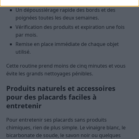
Un dépoussiérage rapide des bords et des
poignées toutes les deux semaines.
Vérification des produits et expiration une fois
par mois.
Remise en place immédiate de chaque objet
utilisé.
Cette routine prend moins de cinq minutes et vous
évite les grands nettoyages pénibles.
Produits naturels et accessoires
pour des placards faciles à
entretenir
Pour entretenir ses placards sans produits
chimiques, rien de plus simple. Le vinaigre blanc, le
bicarbonate de soude, le savon noir ou quelques