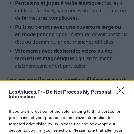
Pantalons et jupes à taille élastique :
faciles à
enfiler et à retirer, sans nécessiter de boutons ou
de fermetures compliquées.
Pulls ou t-shirts avec une ouverture large ou
en mode poncho :
pour éviter de devoir passer la
tête ou de manipuler des manches difficiles.
Vêtements avec des bandes velcro ou des
fermetures magnétiques :
qui se ferment
aisément sans effort particulier.
Les conseils pour rester élégant tout
en étant pratique
LesAstuces.Fr -
Do Not Process My Personal
Information
Il est tout à fait possible de combiner confort et style.
Voici quelques idées pour rester élégant tout en
If you wish to opt-out of the sale, sharing to third parties, or
facilitant l’habillage :
processing of your personal or sensitive information for
targeted advertising by us, please use the below opt-out
Choisir des couleurs neutres ou classiques :
qui
section to confirm your selection. Please note that after your