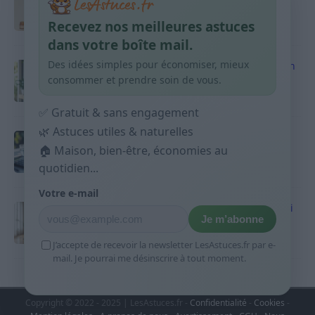
habitudes qui aident
Recevez nos meilleures astuces
9 avril 2026
dans votre boîte mail.
Des idées simples pour économiser, mieux
Produits ménagers : comment économiser en
courses sans acheter 10 sprays
consommer et prendre soin de vous.
9 avril 2026
✅ Gratuit & sans engagement
🌿 Astuces utiles & naturelles
Budget mensuel : méthode rapide pour
répartir son salaire dès le jour de paie
🏠 Maison, bien-être, économies au
quotidien...
9 avril 2026
Votre e-mail
Sport 10 minutes par jour est-ce utile et quoi
Je m’abonne
faire
9 avril 2026
J’accepte de recevoir la newsletter LesAstuces.fr par e-
mail. Je pourrai me désinscrire à tout moment.
Copyright © 2022 - 2025 | LesAstuces.fr -
Confidentialité
-
Cookies
-