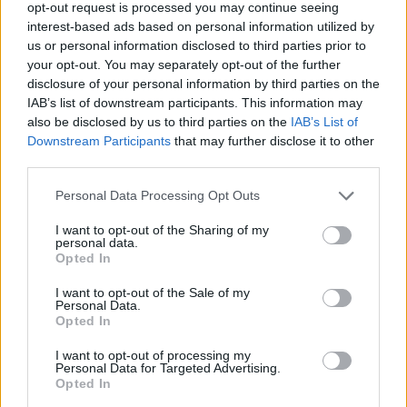
opt-out request is processed you may continue seeing
se marient facilement et restent élégantes.
interest-based ads based on personal information utilized by
Investir dans des accessoires pratiques :
us or personal information disclosed to third parties prior to
comme des écharpes ou des bijoux faciles à
your opt-out. You may separately opt-out of the further
manipuler.
disclosure of your personal information by third parties on the
IAB’s list of downstream participants. This information may
Privilégier des coupes modernes :
pour que
also be disclosed by us to third parties on the
IAB’s List of
votre tenue reste tendance, même avec des
Downstream Participants
that may further disclose it to other
vêtements confortables.
third parties.
Adapter son environnement pour
Personal Data Processing Opt Outs
faciliter l’habillage
I want to opt-out of the Sharing of my
personal data.
Opted In
Pour rendre l’habillage plus simple, il est utile
d’aménager son espace :
I want to opt-out of the Sale of my
Personal Data.
Opted In
Utiliser des miroirs adaptés :
à hauteur pour
mieux voir ce que l’on fait sans devoir se pencher
I want to opt-out of processing my
Personal Data for Targeted Advertising.
ou se contorsionner.
Opted In
Disposer ses vêtements à portée de main :
dans