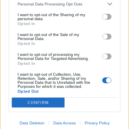
Personal Data Processing Opt Outs
Gardez précieusement toutes vos factures, contrats,
I want to opt-out of the Sharing of my
relevés et correspondances avec vos fournisseurs.
personal data.
Ces documents seront précieux si vous devez
Opted In
contester une facture ou faire une réclamation.
I want to opt-out of the Sale of my
Personal Data.
Utiliser des outils de vérification
Opted In
I want to opt-out of processing my
Certains fournisseurs proposent des outils en ligne
Personal Data for Targeted Advertising.
pour consulter et vérifier vos factures. Il existe aussi
Opted In
des applications ou logiciels qui permettent de suivre
I want to opt-out of Collection, Use,
et de comparer vos dépenses pour repérer
Retention, Sale, and/or Sharing of my
Personal Data that Is Unrelated with the
rapidement toute anomalie.
Purposes for which it was collected.
Opted Out
Contacter le service client en cas de doute
ou d’erreur
CONFIRM
Ne pas hésiter à contacter votre fournisseur en cas
de doute ou si vous repérez une erreur. Préparez
Data Deletion
Data Access
Privacy Policy