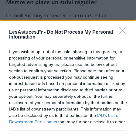
Mettre en place un suivi régulier
Le meilleur moyen d’éviter les erreurs est de
contrôler systématiquement vos factures dès leur
réception. Utilisez un tableau de suivi ou une
LesAstuces.Fr -
Do Not Process My Personal
Information
application pour enregistrer chaque facture, la date
de réception, le montant, et la consommation ou le
If you wish to opt-out of the sale, sharing to third parties, or
service concerné.
processing of your personal or sensitive information for
targeted advertising by us, please use the below opt-out
Comparer avec vos relevés ou contrats
section to confirm your selection. Please note that after your
opt-out request is processed you may continue seeing
Il est essentiel de garder une trace de vos contrats,
interest-based ads based on personal information utilized by
offres ou relevés de consommation pour faire des
us or personal information disclosed to third parties prior to
comparaisons précises. Par exemple, si vous recevez
your opt-out. You may separately opt-out of the further
une facture d’électricité, comparez le montant avec
disclosure of your personal information by third parties on the
IAB’s list of downstream participants. This information may
votre relevé de compteur ou votre consommation
also be disclosed by us to third parties on the
IAB’s List of
habituelle.
Downstream Participants
that may further disclose it to other
third parties.
Conserver tous vos documents