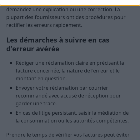
votre facture, relevez les éléments contestés et
demandez une explication ou une correction. La
plupart des fournisseurs ont des procédures pour
rectifier les erreurs rapidement.
Les démarches à suivre en cas
d’erreur avérée
Rédiger une réclamation claire en précisant la
facture concernée, la nature de l’erreur et le
montant en question.
Envoyer votre réclamation par courrier
recommandé avec accusé de réception pour
garder une trace.
En cas de litige persistant, saisir la médiation de
la consommation ou les autorités compétentes.
Prendre le temps de vérifier vos factures peut éviter