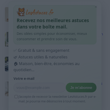
×
Taches pigmentaires : routine simple +
habitudes qui aident
Recevez nos meilleures astuces
9 avril 2026
dans votre boîte mail.
Des idées simples pour économiser, mieux
Produits ménagers : comment économiser en
courses sans acheter 10 sprays
consommer et prendre soin de vous.
9 avril 2026
✅ Gratuit & sans engagement
🌿 Astuces utiles & naturelles
Budget mensuel : méthode rapide pour
répartir son salaire dès le jour de paie
🏠 Maison, bien-être, économies au
quotidien...
9 avril 2026
Votre e-mail
Sport 10 minutes par jour est-ce utile et quoi
Je m’abonne
faire
9 avril 2026
J’accepte de recevoir la newsletter LesAstuces.fr par e-
mail. Je pourrai me désinscrire à tout moment.