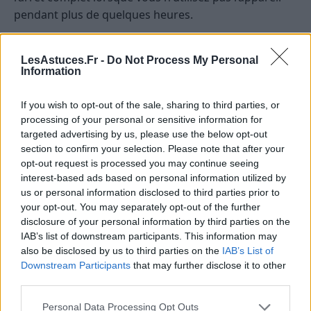
pendant plus de quelques heures.
Débranchez les chargeurs
LesAstuces.Fr -
Do Not Process My Personal
Information
Un chargeur branché consomme de l’énergie même
sans téléphone ou ordinateur connecté. Habituez-
If you wish to opt-out of the sale, sharing to third parties, or
vous à les retirer de la prise après chaque charge :
processing of your personal or sensitive information for
c’est un geste simple et efficace.
targeted advertising by us, please use the below opt-out
section to confirm your selection. Please note that after your
Désactivez les fonctions inutiles
opt-out request is processed you may continue seeing
interest-based ads based on personal information utilized by
Sur les téléviseurs, consoles, box ou imprimantes,
us or personal information disclosed to third parties prior to
désactivez les options qui maintiennent une
your opt-out. You may separately opt-out of the further
disclosure of your personal information by third parties on the
connexion permanente (“allumage rapide”, “veille
IAB’s list of downstream participants. This information may
réseau”, “mise à jour automatique”). Consultez les
also be disclosed by us to third parties on the
IAB’s List of
paramètres pour limiter la veille avancée.
Downstream Participants
that may further disclose it to other
third parties.
Choisissez des appareils économes
Personal Data Processing Opt Outs