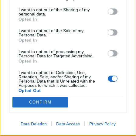
Lors de l’achat d’un nouvel appareil, vérifiez la
I want to opt-out of the Sharing of my
consommation en veille (indiquée sur la fiche
personal data.
technique ou l’étiquette énergie). Privilégiez les
Opted In
modèles avec une consommation inférieure à 1 W en
I want to opt-out of the Sale of my
veille. Les labels européens (Energy Star, etc.) sont de
Personal Data.
Opted In
bons indicateurs.
I want to opt-out of processing my
Utilisez une prise programmable
Personal Data for Targeted Advertising.
Opted In
Pour certains équipements (box, TV, machine à café),
I want to opt-out of Collection, Use,
une prise programmable permet de couper
Retention, Sale, and/or Sharing of my
Personal Data that Is Unrelated with the
automatiquement l’alimentation à des heures fixes, la
Purposes for which it was collected.
nuit par exemple, sans y penser.
Opted Out
CONFIRM
Équipez-vous d’un wattmètre
Ce petit appareil permet de mesurer très
Data Deletion
Data Access
Privacy Policy
précisément la consommation en veille de chaque
équipement. Vous saurez exactement lesquels sont à