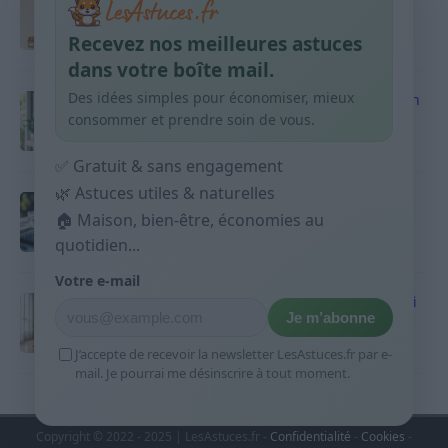
habitudes qui aident
Recevez nos meilleures astuces
9 avril 2026
dans votre boîte mail.
Des idées simples pour économiser, mieux
Produits ménagers : comment économiser en
courses sans acheter 10 sprays
consommer et prendre soin de vous.
9 avril 2026
✅ Gratuit & sans engagement
🌿 Astuces utiles & naturelles
Budget mensuel : méthode rapide pour
répartir son salaire dès le jour de paie
🏠 Maison, bien-être, économies au
quotidien...
9 avril 2026
Votre e-mail
Sport 10 minutes par jour est-ce utile et quoi
Je m’abonne
faire
9 avril 2026
J’accepte de recevoir la newsletter LesAstuces.fr par e-
mail. Je pourrai me désinscrire à tout moment.
Copyright © 2022 - 2025 | LesAstuces.fr -
Confidentialité
-
Cookies
-