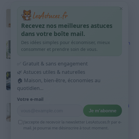
×
Taches pigmentaires : routine simple +
habitudes qui aident
Recevez nos meilleures astuces
9 avril 2026
dans votre boîte mail.
Des idées simples pour économiser, mieux
Produits ménagers : comment économiser en
courses sans acheter 10 sprays
consommer et prendre soin de vous.
9 avril 2026
✅ Gratuit & sans engagement
🌿 Astuces utiles & naturelles
Budget mensuel : méthode rapide pour
répartir son salaire dès le jour de paie
🏠 Maison, bien-être, économies au
quotidien...
9 avril 2026
Votre e-mail
Sport 10 minutes par jour est-ce utile et quoi
Je m’abonne
faire
9 avril 2026
J’accepte de recevoir la newsletter LesAstuces.fr par e-
mail. Je pourrai me désinscrire à tout moment.