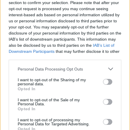
automatiquement
section to confirm your selection. Please note that after your
opt-out request is processed you may continue seeing
Si vous utilisez un tableur numérique, profitez des
interest-based ads based on personal information utilized by
us or personal information disclosed to third parties prior to
formules pour automatiser certains calculs :
your opt-out. You may separately opt-out of the further
disclosure of your personal information by third parties on the
Total mensuel :
somme des montants réels pour
IAB’s list of downstream participants. This information may
chaque catégorie
also be disclosed by us to third parties on the
IAB’s List of
Écarts :
différence entre le montant prévu et le
Downstream Participants
that may further disclose it to other
montant réel
third parties.
Pourcentage d’augmentation ou de diminution
Personal Data Processing Opt Outs
:
pour analyser l’évolution de chaque dépense
I want to opt-out of the Sharing of my
personal data.
Créer des graphiques pour visualiser ses
Opted In
dépenses
I want to opt-out of the Sale of my
Personal Data.
Les outils bureautiques permettent de générer des
Opted In
graphiques en secteurs ou en barres pour visualiser
I want to opt-out of processing my
la répartition des dépenses fixes. Par exemple, un
Personal Data for Targeted Advertising.
graphique peut montrer que 40 % de votre budget
Opted In