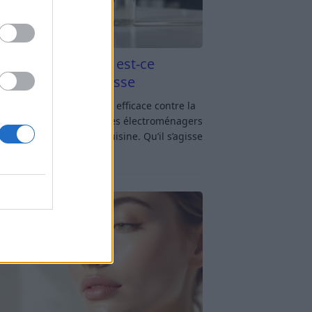
aigre blanc et four est-ce
icace contre la graisse
gre blanc et four : est-ce efficace contre la
se ? Le four fait partie des électroménagers
lus sollicités dans une cuisine. Qu’il s’agisse
réparer un gratin, de
[…]