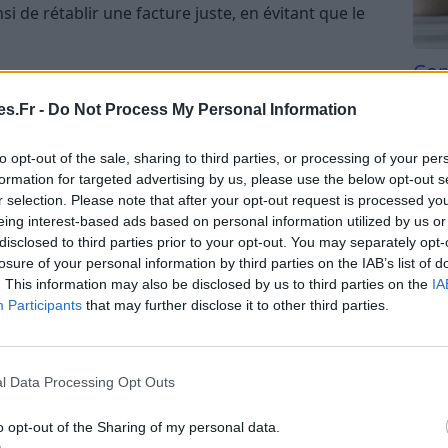
i de rétablir une facture juste, en évitant que le
Com
re suite à une erreur de facturation, un
san
as de détection d’un écart entre la consommation
s.Fr -
Do Not Process My Personal Information
Tri d
ur d’énergie. La régularisation EDF peut ainsi
beauc
culiers que professionnels.
to opt-out of the sale, sharing to third parties, or processing of your per
du l
formation for targeted advertising by us, please use the below opt-out s
compl
nt à une régularisation
r selection. Please note that after your opt-out request is processed y
astu
eing interest-based ads based on personal information utilized by us or
disclosed to third parties prior to your opt-out. You may separately opt-
ne erreur administrative ou technique a conduit à
losure of your personal information by third parties on the IAB’s list of
r exemple une mauvaise lecture du compteur ou une
. This information may also be disclosed by us to third parties on the
IA
Participants
that may further disclose it to other third parties.
e contrat :
Lorsqu’un client modifie son contrat
égularisation peut être nécessaire pour ajuster la
l Data Processing Opt Outs
 fournisseur a estimé la consommation au lieu de la
o opt-out of the Sharing of my personal data.
ularisation sera effectuée lorsque la lecture réelle