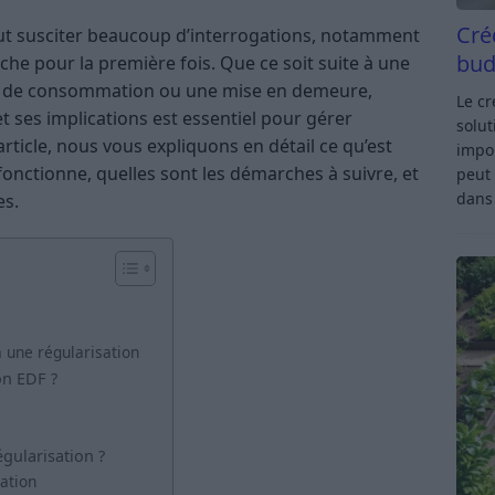
Cré
eut susciter beaucoup d’interrogations, notamment
bud
he pour la première fois. Que ce soit suite à une
t de consommation ou une mise en demeure,
Le c
 ses implications est essentiel pour gérer
solut
rticle, nous vous expliquons en détail ce qu’est
impor
onctionne, quelles sont les démarches à suivre, et
peut 
dan
es.
à une régularisation
on EDF ?
égularisation ?
ation