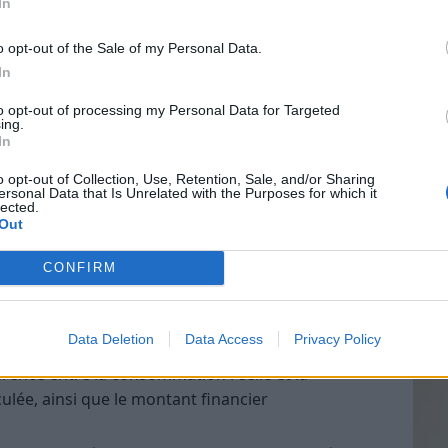
In
mation :
Lorsqu’un client modifie ses habitudes de
o opt-out of the Sale of my Personal Data.
, travaux, installation de nouveaux appareils),
In
essaire pour aligner la facture avec la
Vin
to opt-out of processing my Personal Data for Targeted
eff
ing.
In
Vinai
égularisation EDF ?
grais
o opt-out of Collection, Use, Retention, Sale, and/or Sharing
ersonal Data that Is Unrelated with the Purposes for which it
les p
lected.
de p
Out
oule généralement en plusieurs étapes :
CONFIRM
seur détecte une différence entre la
rée et la consommation réelle mesurée par le
Data Deletion
Data Access
Privacy Policy
érence entre la consommation réelle et la
lée, ainsi que le montant financier