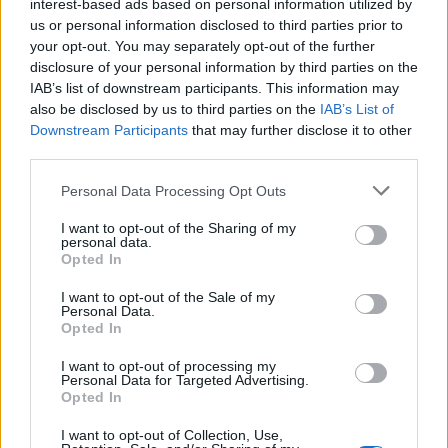
interest-based ads based on personal information utilized by
aliments sont moins susceptibles de perturber
us or personal information disclosed to third parties prior to
l’estomac.
your opt-out. You may separately opt-out of the further
Éviter les Aliments Déclencheurs
: Les aliments
disclosure of your personal information by third parties on the
gras, épicés, ou très sucrés peuvent souvent
IAB’s list of downstream participants. This information may
also be disclosed by us to third parties on the
IAB’s List of
déclencher des nausées. Il est préférable de les
Downstream Participants
that may further disclose it to other
éviter si vous êtes sensible.
third parties.
Hydratation Adéquate
: Boire suffisamment
d’eau tout au long de la journée aide à maintenir
Personal Data Processing Opt Outs
le bon fonctionnement de l’estomac et peut
I want to opt-out of the Sharing of my
prévenir les nausées.
personal data.
Opted In
Gestion du Stress
I want to opt-out of the Sale of my
Personal Data.
Le stress et l’anxiété peuvent aggraver les nausées, il
Opted In
est donc important de trouver des moyens efficaces
I want to opt-out of processing my
pour gérer le stress au quotidien.
Personal Data for Targeted Advertising.
Opted In
Techniques de Relaxation
: Des pratiques telles
I want to opt-out of Collection, Use,