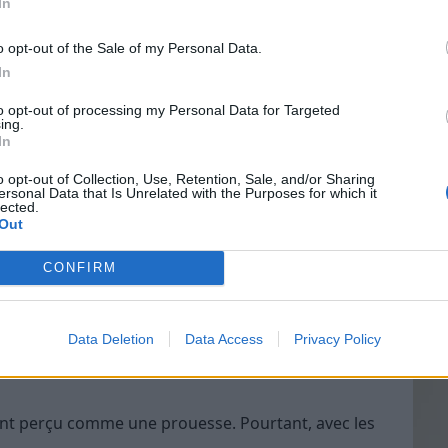
In
s un quartier résidentiel, respectez les habitants
s de garage ou en créant du bruit excessif.
o opt-out of the Sale of my Personal Data.
ous garer de manière à faciliter la tâche aux autres
In
Vin
emple de prendre deux places.
to opt-out of processing my Personal Data for Targeted
eff
ing.
la route
, et de vous stationner dans le sens de
In
Vinai
grais
o opt-out of Collection, Use, Retention, Sale, and/or Sharing
ersonal Data that Is Unrelated with the Purposes for which it
les p
lected.
ment
de p
Out
ement parfait à chaque fois, maîtriser diverses
CONFIRM
ntiel. Que vous soyez novice ou conducteur
us seront certainement utiles. Voyons cela de plus
Data Deletion
Data Access
Privacy Policy
ent perçu comme une prouesse. Pourtant, avec les