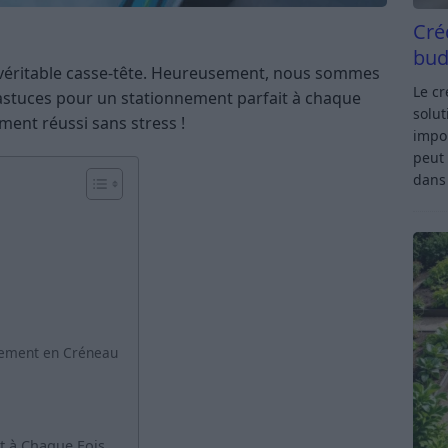
Cré
bud
n véritable casse-tête. Heureusement, nous sommes
Le c
s astuces pour un stationnement parfait à chaque
solut
ment réussi sans stress !
impor
peut 
dan
nnement en Créneau
t à Chaque Fois