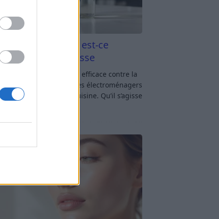
aigre blanc et four est-ce
icace contre la graisse
gre blanc et four : est-ce efficace contre la
se ? Le four fait partie des électroménagers
lus sollicités dans une cuisine. Qu’il s’agisse
réparer un gratin, de
[…]