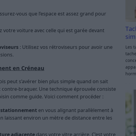
assurez-vous que l’espace est assez grand pour
Tac
z votre voiture avec celle qui est garée devant
sim
oviseurs
: Utilisez vos rétroviseurs pour avoir une
Les t
tache
isions.
conce
appar
ement en Créneau
horm
ois peut s’avérer bien plus simple quand on sait
 contre-braquer. Une technique éprouvée consiste
e voisin comme guide. Voici comment procéder :
e stationnement
en vous alignant parallèlement à
 en laissant environ un mètre de distance entre les
iture adjacente
dans votre vitre arrière. C’est votre