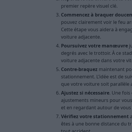
premier repère visuel clé.
Commencez à braquer douce
pouvez clairement voir le feu arr
Cette étape vous aidera à engag
voiture adjacente.
Poursuivez votre manœuvre
j
degrés avec le trottoir. À ce sta
voiture adjacente dans votre vit
Contre-braquez
maintenant pou
stationnement. L’idée est de suiv
que votre voiture soit parallèle a
Ajustez si nécessaire
. Une fois
ajustements mineurs pour vous c
et en regardant autour de vous
Vérifiez votre stationnement
a
êtes à une bonne distance du tr
tout accident.