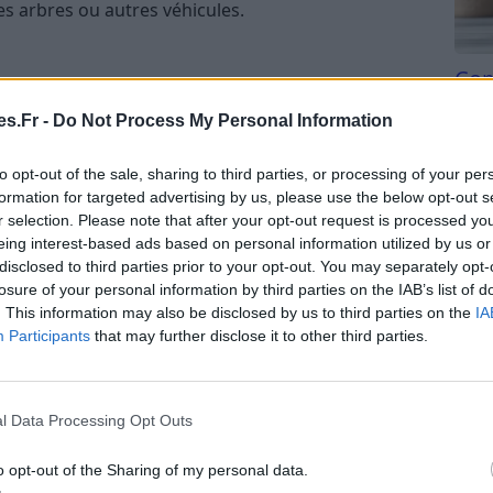
s arbres ou autres véhicules.
Com
san
placement potentiel, assurez-vous qu’il offre un
s.Fr -
Do Not Process My Personal Information
Tri d
beauc
to opt-out of the sale, sharing to third parties, or processing of your per
rts et assurez-vous que les autres conducteurs
du l
formation for targeted advertising by us, please use the below opt-out s
ur réduire les risques d’accidents.
compl
r selection. Please note that after your opt-out request is processed y
astu
suffisamment d’espace entre votre véhicule et ceux
eing interest-based ads based on personal information utilized by us or
disclosed to third parties prior to your opt-out. You may separately opt-
mettre une sortie aisée et sans accrocs.
losure of your personal information by third parties on the IAB’s list of
ssible, choisissez un endroit bien éclairé, surtout
. This information may also be disclosed by us to third parties on the
IA
rité.
Participants
that may further disclose it to other third parties.
l Data Processing Opt Outs
o opt-out of the Sharing of my personal data.
 passages piétons ou les entrées d’immeubles.