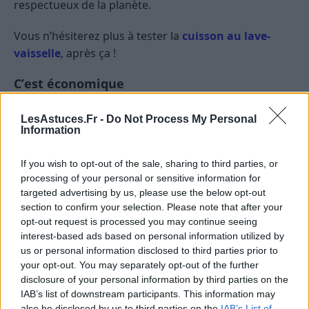
respectueux de la planète.
Vous n’hésiterez plus à tester la
cuisson au lave-
vaisselle
, après ça !
C’est économique
Un autre avantage important est l’économie que vous
LesAstuces.Fr -
Do Not Process My Personal
pouvez réaliser. Les liquides de rinçage pour lave-
Information
vaisselle du commerce peuvent être coûteux, surtout
If you wish to opt-out of the sale, sharing to third parties, or
si vous utilisez votre lave-vaisselle régulièrement.
processing of your personal or sensitive information for
targeted advertising by us, please use the below opt-out
Par contre, les ingrédients nécessaires pour
section to confirm your selection. Please note that after your
fabriquer votre
liquide de rinçage lave vaisselle
opt-out request is processed you may continue seeing
maison
sont bon marché et disponibles dans la
interest-based ads based on personal information utilized by
plupart des supermarchés.
us or personal information disclosed to third parties prior to
your opt-out. You may separately opt-out of the further
En combinant avec le
programme éco du lave-
disclosure of your personal information by third parties on the
IAB’s list of downstream participants. This information may
vaisselle
, vous réalisez de réelles économies.
also be disclosed by us to third parties on the
IAB’s List of