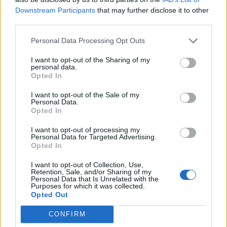
Downstream Participants
that may further disclose it to other
C’est efficace
third parties.
Personal Data Processing Opt Outs
I want to opt-out of the Sharing of my
personal data.
Opted In
I want to opt-out of the Sale of my
Personal Data.
Opted In
I want to opt-out of processing my
Personal Data for Targeted Advertising.
Opted In
I want to opt-out of Collection, Use,
Si vous pensez que le fait maison signifie moins
Retention, Sale, and/or Sharing of my
efficace, détrompez-vous. Le vinaigre blanc est un
Personal Data that Is Unrelated with the
Purposes for which it was collected.
agent nettoyant puissant et le citron est parfait pour
Opted Out
donner de l’éclat à votre vaisselle.
CONFIRM