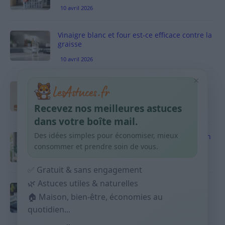
10 avril 2026
Vinaigre blanc et four est-ce efficace contre la
graisse
10 avril 2026
×
Taches pigmentaires : routine simple +
habitudes qui aident
Recevez nos meilleures astuces
9 avril 2026
dans votre boîte mail.
Des idées simples pour économiser, mieux
Produits ménagers : comment économiser en
courses sans acheter 10 sprays
consommer et prendre soin de vous.
9 avril 2026
✅ Gratuit & sans engagement
🌿 Astuces utiles & naturelles
Budget mensuel : méthode rapide pour
🏠 Maison, bien-être, économies au
répartir son salaire dès le jour de paie
quotidien...
9 avril 2026