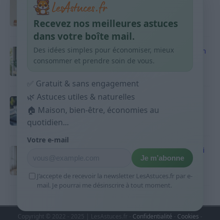
Taches pigmentaires : routine simple +
habitudes qui aident
Recevez nos meilleures astuces
9 avril 2026
dans votre boîte mail.
Des idées simples pour économiser, mieux
Produits ménagers : comment économiser en
courses sans acheter 10 sprays
consommer et prendre soin de vous.
9 avril 2026
✅ Gratuit & sans engagement
🌿 Astuces utiles & naturelles
Budget mensuel : méthode rapide pour
🏠 Maison, bien-être, économies au
répartir son salaire dès le jour de paie
quotidien...
9 avril 2026
Votre e-mail
Sport 10 minutes par jour est-ce utile et quoi
Je m’abonne
faire
9 avril 2026
J’accepte de recevoir la newsletter LesAstuces.fr par e-
mail. Je pourrai me désinscrire à tout moment.
Copyright © 2022 - 2025 | LesAstuces.fr -
Confidentialité
-
Cookies
-