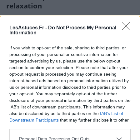
relaxation
La méditation et la pleine conscience
LesAstuces.Fr -
Do Not Process My Personal
Information
La méditation de pleine conscience ou mindfulness
consiste à porter une attention consciente au
If you wish to opt-out of the sale, sharing to third parties, or
moment présent, sans jugement. Elle aide à calmer le
processing of your personal or sensitive information for
mental, à réduire l’anxiété et à mieux gérer ses
targeted advertising by us, please use the below opt-out
émotions.
section to confirm your selection. Please note that after your
opt-out request is processed you may continue seeing
Voici une méthode simple pour débuter :
interest-based ads based on personal information utilized by
us or personal information disclosed to third parties prior to
Asseyez-vous dans un endroit calme, avec le dos
your opt-out. You may separately opt-out of the further
droit.
disclosure of your personal information by third parties on the
IAB’s list of downstream participants. This information may
Fermez les yeux et concentrez-vous sur votre
also be disclosed by us to third parties on the
IAB’s List of
respiration.
Downstream Participants
that may further disclose it to other
Observez simplement l’air qui entre et sort, en
third parties.
laissant passer les pensées sans y attacher
Personal Data Processing Opt Outs