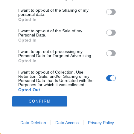
d’importance.
I want to opt-out of the Sharing of my
Commencez par pratiquer 5 minutes par jour,
personal data.
puis augmentez progressivement.
Opted In
I want to opt-out of the Sale of my
Il existe également des applications mobiles et des
Personal Data.
vidéos en ligne pour guider ces séances, accessibles à
Opted In
tous.
I want to opt-out of processing my
Personal Data for Targeted Advertising.
Adopter une alimentation équilibrée
Opted In
et éviter la caféine
I want to opt-out of Collection, Use,
Retention, Sale, and/or Sharing of my
Personal Data that Is Unrelated with the
Ce que nous mangeons influence directement notre
Purposes for which it was collected.
Opted Out
niveau de stress. Une alimentation riche en sucres
rapides, en gras saturés ou en substances excitantes
CONFIRM
peut accentuer l’anxiété. Privilégiez des aliments
riches en vitamines, minéraux et oméga-3, comme les
fruits, légumes, poissons gras, noix et graines.
Data Deletion
Data Access
Privacy Policy