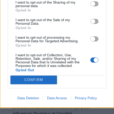
propriétés qui peuvent contribuer à réduire l’anxiété.
I want to opt-out of the Sharing of my
personal data.
Ces aliments comprennent :
Opted In
I want to opt-out of the Sale of my
Les
aliments riches en magnésium
: comme les
Personal Data.
légumes à feuilles vertes, les noix et les graines,
Opted In
qui peuvent aider à réduire les symptômes
I want to opt-out of processing my
d’anxiété.
Personal Data for Targeted Advertising.
Opted In
Les aliments riches en zinc
: comme les huîtres,
les cashews et le foie de boeuf, qui peuvent aider
I want to opt-out of Collection, Use,
Retention, Sale, and/or Sharing of my
à réduire l’anxiété.
Personal Data that Is Unrelated with the
Purposes for which it was collected.
Les aliments riches en oméga-3
: comme le
Opted Out
saumon, les sardines et les graines de chia, qui
sont connus pour leurs
propriétés anti-
CONFIRM
inflammatoires
et peuvent aider à réguler
l’humeur.
Data Deletion
Data Access
Privacy Policy
Les
probiotiques et prébiotiques
: qui favorisent
une bonne santé intestinale, ce qui peut
influencer l’humeur et l’anxiété.