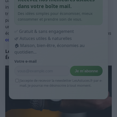
Dans notre monde moderne, les écrans font partie
dans votre boîte mail.
intégrante de notre quotidien. Que ce soit pour le
travail, l’apprentissage ou le divertissement, nous
Des idées simples pour économiser, mieux
consommer et prendre soin de vous.
passons une grande partie de notre journée devant
un écran. Cependant, une utilisation excessive des
✅ Gratuit & sans engagement
écrans peut contribuer à augmenter l’anxiété. Voyons
🌿 Astuces utiles & naturelles
comment réduire cette consommation d’écran
.
🏠 Maison, bien-être, économies au
Le Lien entre le Temps passé devant les
quotidien...
Écrans et l’Anxiété
Votre e-mail
Je m’abonne
J’accepte de recevoir la newsletter LesAstuces.fr par e-
mail. Je pourrai me désinscrire à tout moment.