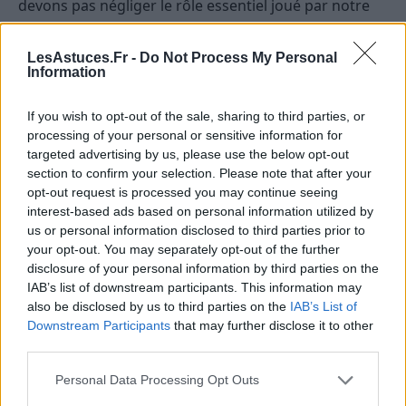
devons pas négliger le rôle essentiel joué par notre
alimentation. Une
alimentation saine
et équilibrée
peut jouer un rôle clé dans la gestion de l’anxiété en
LesAstuces.Fr -
Do Not Process My Personal
stabilisant les niveaux de sucre dans le sang, en
Information
fournissant des nutriments essentiels et en
If you wish to opt-out of the sale, sharing to third parties, or
favorisant une bonne santé intestinale.
processing of your personal or sensitive information for
targeted advertising by us, please use the below opt-out
section to confirm your selection. Please note that after your
opt-out request is processed you may continue seeing
interest-based ads based on personal information utilized by
us or personal information disclosed to third parties prior to
your opt-out. You may separately opt-out of the further
disclosure of your personal information by third parties on the
IAB’s list of downstream participants. This information may
also be disclosed by us to third parties on the
IAB’s List of
Downstream Participants
that may further disclose it to other
third parties.
Personal Data Processing Opt Outs
Il a été démontré que certains aliments ont des