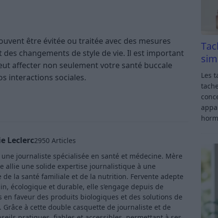
ouvent être évitée ou traitée avec des mesures
Tac
 des changements de style de vie. Il est important
sim
peut affecter non seulement votre santé buccale
Les t
os interactions sociales.
tache
conce
appar
horm
e Leclerc
2950 Articles
t une journaliste spécialisée en santé et médecine. Mère
e allie une solide expertise journalistique à une
de la santé familiale et de la nutrition. Fervente adepte
in, écologique et durable, elle s’engage depuis de
en faveur des produits biologiques et des solutions de
Grâce à cette double casquette de journaliste et de
ls pratiques, fiables et accessibles, permettant à ses