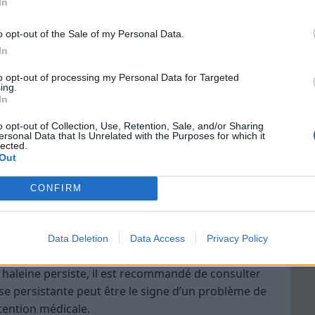
In
 gratte-langue
e, notamment en buvant de l’eau et en évitant les
o opt-out of the Sale of my Personal Data.
s
In
Vin
dentiste pour un nettoyage professionnel et des
to opt-out of processing my Personal Data for Targeted
eff
ing.
In
Vinai
grais
o opt-out of Collection, Use, Retention, Sale, and/or Sharing
ersonal Data that Is Unrelated with the Purposes for which it
les p
lected.
u des pastilles à la menthe pour stimuler la
de p
Out
qui contribuent à la mauvaise haleine
CONFIRM
isme est une cause majeure de l’halitose
sionnel ?
Data Deletion
Data Access
Privacy Policy
haleine persiste, il est recommandé de consulter
se persistante peut être le signe d’un problème de
tention médicale​.