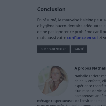
Conclusion
En résumé, la mauvaise haleine peut s
d’hygiène bucco-dentaire adéquates et
de ne pas ignorer ce problème car il 
mais aussi votre
confiance en soi
et v
BUCCO-DENTAIRE
SANTÉ
A propos Nathali
Nathalie Leclerc es
de deux enfants, ell
expérience concrète 
d’un mode de vie sa
nombreuses années 
ménage respectueuses de l’environnement. 
maman engagée, Nathalie propose des consei