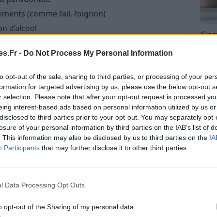
ments (comme l’ail, l’oignon)
n d’alcool
Com
san
s.Fr -
Do Not Process My Personal Information
tinales ou le diabète
Tri d
beauc
to opt-out of the sale, sharing to third parties, or processing of your per
vez mauvaise haleine ?
du l
formation for targeted advertising by us, please use the below opt-out s
compl
r selection. Please note that after your opt-out request is processed y
ieur de votre poignet, laisser sécher la salive, puis
astu
eing interest-based ads based on personal information utilized by us or
agréable, vous pourriez avoir mauvaise haleine​​.
disclosed to third parties prior to your opt-out. You may separately opt-
losure of your personal information by third parties on the IAB’s list of
. This information may also be disclosed by us to third parties on the
IA
Participants
that may further disclose it to other third parties.
, il est essentiel d’adopter une bonne hygiène
l Data Processing Opt Outs
eux fois par jour
ennement
o opt-out of the Sharing of my personal data.