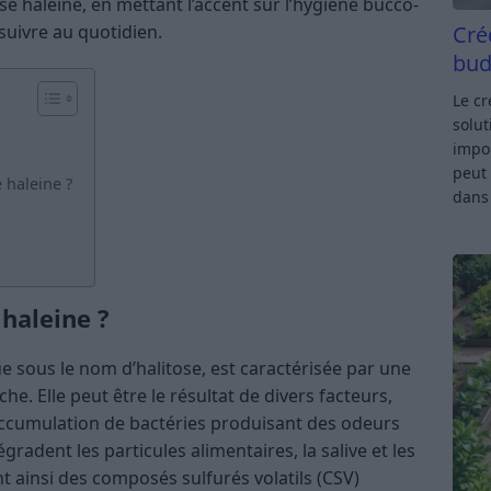
se haleine, en mettant l’accent sur l’hygiène bucco-
Cré
suivre au quotidien.
bud
Le c
solut
impor
peut 
 haleine ?
dan
haleine ?
 sous le nom d’halitose, est caractérisée par une
. Elle peut être le résultat de divers facteurs,
accumulation de bactéries produisant des odeurs
gradent les particules alimentaires, la salive et les
t ainsi des composés sulfurés volatils (CSV)