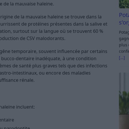
e de la mauvaise haleine​.
Pot
’origine de la mauvaise haleine se trouve dans la
s’o
rrissent de protéines présentes dans la salive et
ération, surtout sur la langue où se trouvent 60 %
Potag
roduction de CSV malodorants​.
gagn
plus 
 gêne temporaire, souvent influencée par certains
confi
[…]
 bucco-dentaire inadéquate, à une condition
èmes de santé plus graves tels que des infections
gastro-intestinaux, ou encore des maladies
ffisance rénale​.
haleine incluent:
ntaire
u parodontite