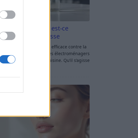
aigre blanc et four est-ce
icace contre la graisse
gre blanc et four : est-ce efficace contre la
se ? Le four fait partie des électroménagers
lus sollicités dans une cuisine. Qu’il s’agisse
réparer un gratin, de
[…]