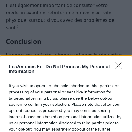
Il est également important de consulter votre
médecin avant de débuter une nouvelle activité
physique, surtout si vous avez des problèmes de
santé.
Conclusion
Le sport est un facteur important dans la régulation
du taux de cholestérol. Elle permet de réduire le
LesAstuces.Fr -
Do Not Process My Personal
mauvais cholestérol et d’
augmenter le bon
Information
cholestérol
.
If you wish to opt-out of the sale, sharing to third parties, or
Si vous avez un taux de cholestérol élevé, l’activité
processing of your personal or sensitive information for
physique est donc un excellent moyen de le contrôler.
targeted advertising by us, please use the below opt-out
section to confirm your selection. Please note that after your
opt-out request is processed you may continue seeing
CHOLESTÉROL
SANTÉ
interest-based ads based on personal information utilized by
us or personal information disclosed to third parties prior to
your opt-out. You may separately opt-out of the further