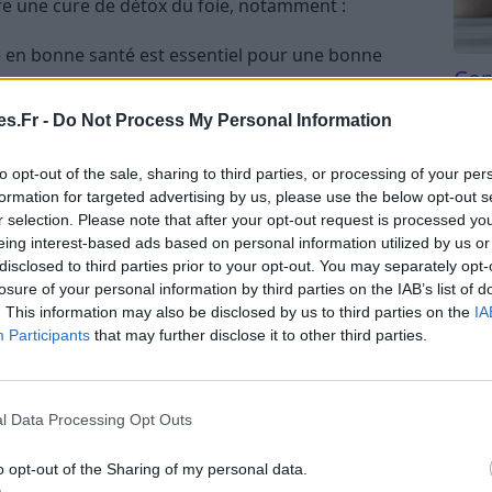
ire une cure de détox du foie, notamment :
e en bonne santé est essentiel pour une bonne
Com
san
surchargé peut entraîner de la fatigue. Une cure de
s.Fr -
Do Not Process My Personal Information
rgie et la vitalité.
Tri d
beauc
un rôle important dans le métabolisme des graisses.
to opt-out of the sale, sharing to third parties, or processing of your per
du l
formation for targeted advertising by us, please use the below opt-out s
perdre du poids en améliorant la fonction
compl
r selection. Please note that after your opt-out request is processed y
astu
eing interest-based ads based on personal information utilized by us or
aire
: le foie est un élément important du système
disclosed to third parties prior to your opt-out. You may separately opt-
 peut aider à
renforcer le système immunitaire
et
losure of your personal information by third parties on the IAB’s list of
. This information may also be disclosed by us to third parties on the
IA
Participants
that may further disclose it to other third parties.
urchargé peut avoir un impact négatif sur l’humeur.
méliorer l’humeur et à réduire le stress.
l Data Processing Opt Outs
va mal
o opt-out of the Sharing of my personal data.
ertains symptômes peuvent apparaitre.