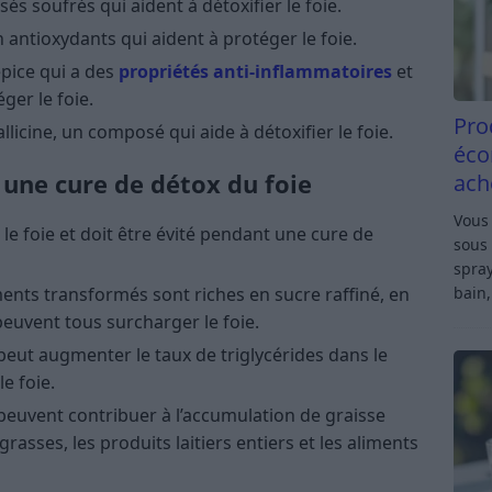
és soufrés qui aident à détoxifier le foie.
en antioxydants qui aident à protéger le foie.
épice qui a des
propriétés anti-inflammatoires
et
ger le foie.
Pro
 allicine, un composé qui aide à détoxifier le foie.
éco
 une cure de détox du foie
ach
Vous 
r le foie et doit être évité pendant une cure de
sous 
spray
bain,
iments transformés sont riches en sucre raffiné, en
peuvent tous surcharger le foie.
eut augmenter le taux de triglycérides dans le
e foie.
 peuvent contribuer à l’accumulation de graisse
grasses, les produits laitiers entiers et les aliments