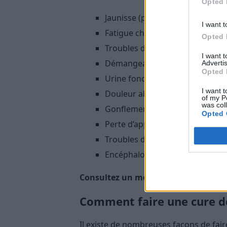
Opted 
Jaunisse (peau et yeux jaunes)
I want t
Fatigue chronique
Opted 
Troubles digestifs (nausées, v
I want 
Démangeaisons cutanées
Advertis
Opted 
Urine foncée et selles pâles
I want t
Douleur abdominale
of my P
was col
Gonflement abdominal (ascite)
Opted 
Perte d’appétit et amaigrissem
Troubles de la coagulation san
Encéphalopathie hépatique (tro
Consultez un médecin si vous prése
Comment faire une cure de
Il existe de nombreuses façons de fai