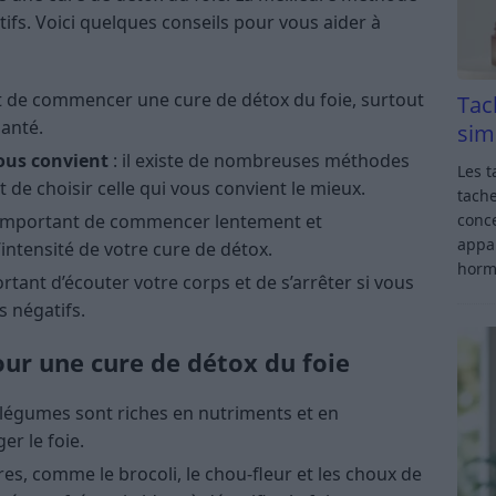
ifs. Voici quelques conseils pour vous aider à
 de commencer une cure de détox du foie, surtout
Tac
santé.
sim
ous convient
: il existe de nombreuses méthodes
Les t
t de choisir celle qui vous convient le mieux.
tache
conce
t important de commencer lentement et
appar
ntensité de votre cure de détox.
horm
portant d’écouter votre corps et de s’arrêter si vous
s négatifs.
r une cure de détox du foie
et légumes sont riches en nutriments et en
er le foie.
res, comme le brocoli, le chou-fleur et les choux de