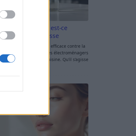
aigre blanc et four est-ce
icace contre la graisse
gre blanc et four : est-ce efficace contre la
se ? Le four fait partie des électroménagers
lus sollicités dans une cuisine. Qu’il s’agisse
réparer un gratin, de
[…]