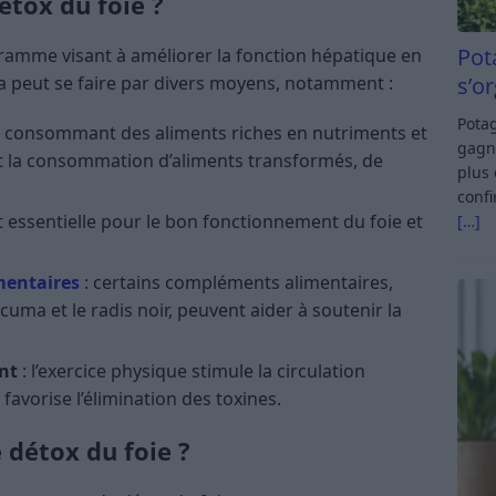
étox du foie ?
Pot
ramme visant à améliorer la fonction hépatique en
s’o
ela peut se faire par divers moyens, notamment :
Potag
n consommant des aliments riches en nutriments et
gagn
nt la consommation d’aliments transformés, de
plus 
confi
st essentielle pour le bon fonctionnement du foie et
[…]
mentaires
: certains compléments alimentaires,
uma et le radis noir, peuvent aider à soutenir la
ent
: l’exercice physique stimule la circulation
favorise l’élimination des toxines.
 détox du foie ?