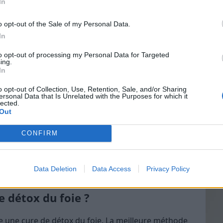
In
o opt-out of the Sale of my Personal Data.
In
Vin
omissements, ballonnements, constipation/diarrhée)
to opt-out of processing my Personal Data for Targeted
eff
ing.
In
Vinai
grais
o opt-out of Collection, Use, Retention, Sale, and/or Sharing
ersonal Data that Is Unrelated with the Purposes for which it
les p
lected.
de p
Out
ent
CONFIRM
guine
ubles de la conscience)
Data Deletion
Data Access
Privacy Policy
ntez plusieurs de ces symptômes.
 détox du foie ?
re une cure de détox du foie. La meilleure méthode