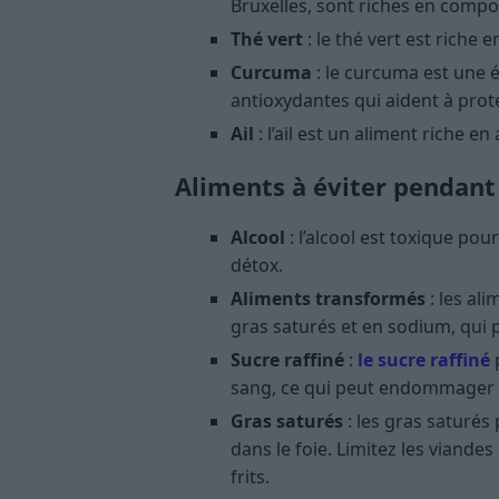
Bruxelles, sont riches en compos
Thé vert
: le thé vert est riche 
Curcuma
: le curcuma est une 
antioxydantes qui aident à proté
Ail
: l’ail est un aliment riche en
Aliments à éviter pendant
Alcool
: l’alcool est toxique pou
détox.
Aliments transformés
: les al
gras saturés et en sodium, qui 
Sucre raffiné
:
le sucre raffiné
p
sang, ce qui peut endommager l
Gras saturés
: les gras saturés
dans le foie. Limitez les viandes 
frits.