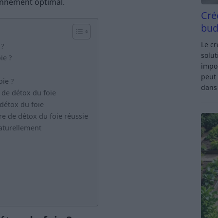
onnement optimal.
Cré
bud
Le c
 ?
solut
ie ?
impor
peut 
ie ?
dan
de détox du foie
détox du foie
e de détox du foie réussie
naturellement