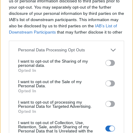
us or personal information disclosed to third parties prior to
ou des réactions plus sévères. De plus, il est
your opt-out. You may separately opt-out of the further
important d’éviter l’utilisation conjointe avec une
disclosure of your personal information by third parties on the
source de chaleur externe, comme un coussin
IAB’s list of downstream participants. This information may
also be disclosed by us to third parties on the
IAB’s List of
chauffant, car cela pourrait entraîner des brûlures ou
Downstream Participants
that may further disclose it to other
d’autres réactions cutanées.
third parties.
Concernant l’usage chez les enfants, une attention
Personal Data Processing Opt Outs
particulière est requise. Le baume est généralement
I want to opt-out of the Sharing of my
déconseillé pour les enfants de moins de 2 ans. Pour
personal data.
les enfants plus âgés, une consultation préalable avec
Opted In
un professionnel de santé est recommandée pour
I want to opt-out of the Sale of my
évaluer l’adéquation et la sécurité du produit.
Personal Data.
Opted In
Il est également important de se laver les mains
I want to opt-out of processing my
après l’application pour éviter un contact accidentel
Personal Data for Targeted Advertising.
Opted In
avec les yeux ou d’autres zones sensibles. En cas de
contact accidentel, rincer abondamment à l’eau.
I want to opt-out of Collection, Use,
Retention, Sale, and/or Sharing of my
Personal Data that Is Unrelated with the