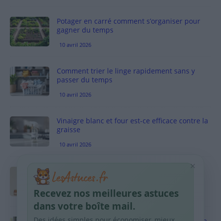
Potager en carré comment s’organiser pour
gagner du temps
10 avril 2026
Comment trier le linge rapidement sans y
passer du temps
10 avril 2026
Vinaigre blanc et four est-ce efficace contre la
graisse
10 avril 2026
×
Taches pigmentaires : routine simple +
habitudes qui aident
Recevez nos meilleures astuces
9 avril 2026
dans votre boîte mail.
Des idées simples pour économiser, mieux
Produits ménagers : comment économiser en