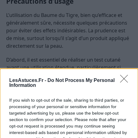
Précautions d’usage
L’utilisation du Baume du Tigre, bien qu’efficace et
généralement sûre, nécessite quelques précautions
pour éviter des effets indésirables. La prudence est
de mise, surtout lorsqu’il s’agit d’un produit appliqué
directement sur la peau.
D’abord, il est essentiel de réaliser un test cutané
avant une utilisation étendue, particulièrement si
vous avez une peau sensible. Appliquez une petite
LesAstuces.Fr -
Do Not Process My Personal
quantité de baume sur une zone limitée de la peau
Information
pour vérifier s’il y a des réactions allergiques ou
irritations. En cas de réaction indésirable, cessez
If you wish to opt-out of the sale, sharing to third parties, or
immédiatement l’utilisation.
processing of your personal or sensitive information for
targeted advertising by us, please use the below opt-out
Le Baume du Tigre ne doit pas s’appliquer sur les
section to confirm your selection. Please note that after your
opt-out request is processed you may continue seeing
muqueuses, les yeux ou une peau irritée ou
interest-based ads based on personal information utilized by
endommagée. Cela pourrait provoquer des irritations