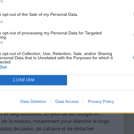
In
ur raviver la blancheur
o opt-out of the Sale of my Personal Data.
In
Vin
to opt-out of processing my Personal Data for Targeted
eff
est pas toujours suffisant pour éliminer des taches
ing.
rès jaunis. Son action est plutôt douce, ce qui en
In
Vinai
 mais pas un produit miracle pour un blanchiment
grais
o opt-out of Collection, Use, Retention, Sale, and/or Sharing
ersonal Data that Is Unrelated with the Purposes for which it
les p
lected.
de p
Out
t naturel de blanchiment et
CONFIRM
Data Deletion
Data Access
Privacy Policy
lé, très concentré en acide acétique. Il possède des
s et dégraissantes. En plus de ses usages en
ien de la maison, notamment pour blanchir le linge.
sidus de savon, de calcaire et de détacher