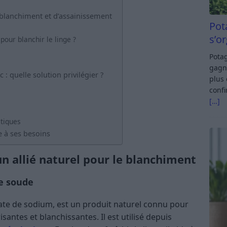
 blanchiment et d’assainissement
Pot
s’o
pour blanchir le linge ?
Potag
gagn
: quelle solution privilégier ?
plus 
confi
[…]
atiques
e à ses besoins
n allié naturel pour le blanchiment
de soude
ate de sodium, est un produit naturel connu pour
antes et blanchissantes. Il est utilisé depuis