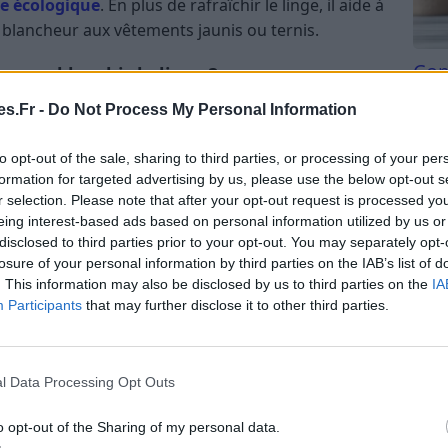
e écologique
. En plus de rafraîchir le linge, il aide à
a blancheur aux vêtements jaunis ou ternis.
Com
pour blanchir le linge ?
san
s.Fr -
Do Not Process My Personal Information
 laver :
Verser une demi-tasse (environ 50 g) de
Tri d
 dans le compartiment à lessive en poudre. Cela
beauc
to opt-out of the sale, sharing to third parties, or processing of your per
ergente de votre lessive habituelle.
du l
formation for targeted advertising by us, please use the below opt-out s
re une pâte avec du bicarbonate et un peu d’eau,
compl
r selection. Please note that after your opt-out request is processed y
astu
es taches avant le lavage. Laisser agir quelques
eing interest-based ads based on personal information utilized by us or
disclosed to third parties prior to your opt-out. You may separately opt-
chine.
losure of your personal information by third parties on the IAB’s list of
 un linge très jauni ou terni, faire tremper le linge
. This information may also be disclosed by us to third parties on the
IA
sse de bicarbonate pendant une heure, puis laver
Participants
that may further disclose it to other third parties.
l Data Processing Opt Outs
vironnement
o opt-out of the Sharing of my personal data.
nible