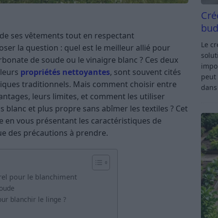
Cré
bud
t de ses vêtements tout en respectant
Le c
oser la question : quel est le meilleur allié pour
solut
carbonate de soude ou le vinaigre blanc ? Ces deux
impor
 leurs
propriétés nettoyantes
, sont souvent cités
peut 
iques traditionnels. Mais comment choisir entre
dan
ntages, leurs limites, et comment les utiliser
 blanc et plus propre sans abîmer les textiles ? Cet
e en vous présentant les caractéristiques de
ue des précautions à prendre.
rel pour le blanchiment
soude
r blanchir le linge ?