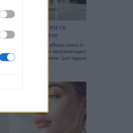
aigre blanc et four est-ce
icace contre la graisse
gre blanc et four : est-ce efficace contre la
se ? Le four fait partie des électroménagers
lus sollicités dans une cuisine. Qu’il s’agisse
réparer un gratin, de
[…]