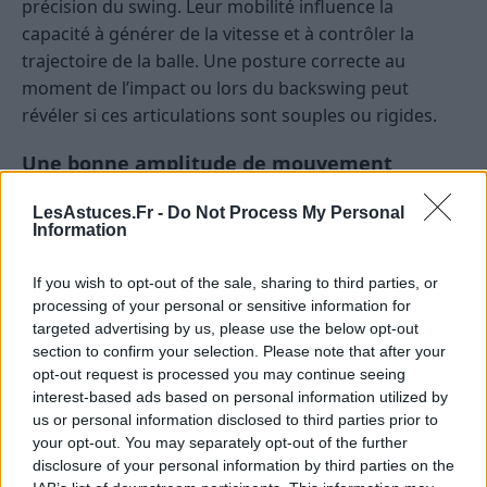
précision du swing. Leur mobilité influence la
capacité à générer de la vitesse et à contrôler la
trajectoire de la balle. Une posture correcte au
moment de l’impact ou lors du backswing peut
révéler si ces articulations sont souples ou rigides.
Une bonne amplitude de mouvement
Un golfeur qui peut facilement fléchir et étendre ses
LesAstuces.Fr -
Do Not Process My Personal
Information
poignets dans différentes directions lors du swing
démontre une mobilité adéquate. Cela facilite un
If you wish to opt-out of the sale, sharing to third parties, or
meilleur contrôle de la face de club et une puissance
processing of your personal or sensitive information for
accrue.
targeted advertising by us, please use the below opt-out
section to confirm your selection. Please note that after your
Des restrictions ou douleurs aux poignets
opt-out request is processed you may continue seeing
interest-based ads based on personal information utilized by
Une posture où les poignets semblent limités ou où
us or personal information disclosed to third parties prior to
le joueur ressent de la douleur lors de certains
your opt-out. You may separately opt-out of the further
disclosure of your personal information by third parties on the
mouvements peut indiquer une raideur ou une