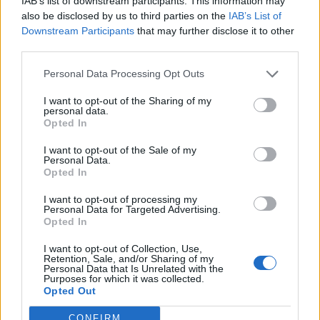
IAB’s list of downstream participants. This information may
faiblesse articulaire. Cela peut entraîner une perte de
also be disclosed by us to third parties on the
IAB’s List of
précision ou une augmentation du risque de
Downstream Participants
that may further disclose it to other
blessures, comme des tendinites ou des fractures de
third parties.
stress.
Personal Data Processing Opt Outs
Comment la posture au golf peut
I want to opt-out of the Sharing of my
prévenir ou révéler des
personal data.
Opted In
déséquilibres musculaires et
articulaires
I want to opt-out of the Sale of my
Personal Data.
Opted In
Une posture asymétrique peut indiquer un
I want to opt-out of processing my
déséquilibre musculaire, par exemple un côté du
Personal Data for Targeted Advertising.
corps plus tendu ou plus faible que l’autre.
Opted In
Une mauvaise posture peut favoriser le
I want to opt-out of Collection, Use,
Retention, Sale, and/or Sharing of my
développement de douleurs chroniques,
Personal Data that Is Unrelated with the
notamment au dos, aux épaules ou aux genoux.
Purposes for which it was collected.
Opted Out
Une observation régulière de sa posture lors du
swing permet de détecter précocement des
CONFIRM