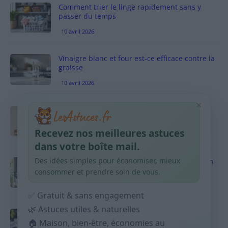
Comment trier le linge rapidement sans y
passer du temps
10 avril 2026
Vinaigre blanc et four est-ce efficace contre la
graisse
10 avril 2026
×
Taches pigmentaires : routine simple +
habitudes qui aident
Recevez nos meilleures astuces
9 avril 2026
dans votre boîte mail.
Des idées simples pour économiser, mieux
Produits ménagers : comment économiser en
courses sans acheter 10 sprays
consommer et prendre soin de vous.
9 avril 2026
✅ Gratuit & sans engagement
🌿 Astuces utiles & naturelles
Budget mensuel : méthode rapide pour
répartir son salaire dès le jour de paie
🏠 Maison, bien-être, économies au