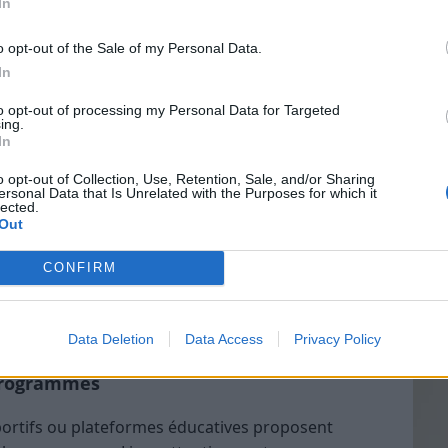
In
 les niveaux peuvent varier, mais il existe
o opt-out of the Sale of my Personal Data.
ard :
In
Vin
 avez peu ou pas d’expérience dans le domaine.
to opt-out of processing my Personal Data for Targeted
eff
ing.
une certaine expérience, vous maîtrisez les bases
In
Vinai
r.
grais
o opt-out of Collection, Use, Retention, Sale, and/or Sharing
ersonal Data that Is Unrelated with the Purposes for which it
aîtrise, vous cherchez à perfectionner vos
les p
lected.
de p
uveaux défis.
Out
rs qui correspond précisément à votre niveau pour
CONFIRM
t motivante.
rs adapté à son niveau ?
Data Deletion
Data Access
Privacy Policy
 programmes
portifs ou plateformes éducatives proposent