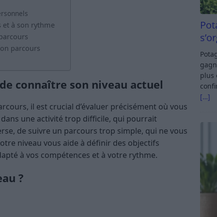
ersonnels
Pot
s et à son rythme
s’o
 parcours
bon parcours
Potag
gagn
plus 
e connaître son niveau actuel
confi
[…]
cours, il est crucial d’évaluer précisément où vous
dans une activité trop difficile, qui pourrait
rse, de suivre un parcours trop simple, qui ne vous
tre niveau vous aide à définir des objectifs
dapté à vos compétences et à votre rythme.
eau ?