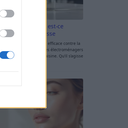
aigre blanc et four est-ce
icace contre la graisse
gre blanc et four : est-ce efficace contre la
se ? Le four fait partie des électroménagers
lus sollicités dans une cuisine. Qu’il s’agisse
réparer un gratin, de
[…]