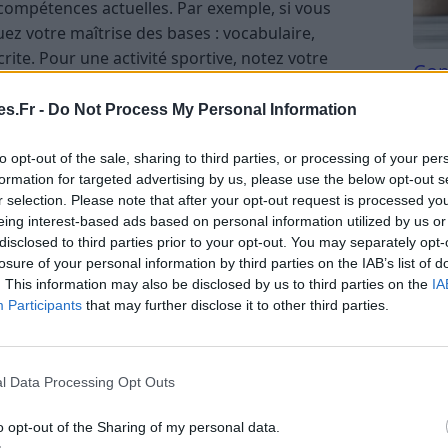
compétences actuelles. Par exemple, si vous
ez votre maîtrise des bases : vocabulaire,
te. Pour une activité sportive, notez votre
Com
chnique. Si vous envisagez une formation
san
issances préalables et vos compétences pratiques.
s.Fr -
Do Not Process My Personal Information
Tri d
tions standards
beauc
to opt-out of the sale, sharing to third parties, or processing of your per
du l
formation for targeted advertising by us, please use the below opt-out s
ests d’évaluation pour déterminer votre niveau.
compl
r selection. Please note that after your opt-out request is processed y
astu
eing interest-based ads based on personal information utilized by us or
disclosed to third parties prior to your opt-out. You may separately opt-
losure of your personal information by third parties on the IAB’s list of
F, TOEIC, TOEFL)
. This information may also be disclosed by us to third parties on the
IA
 de Cooper, test de VO2 max)
Participants
that may further disclose it to other third parties.
ques ou professionnelles en ligne
ne estimation fiable de votre niveau et de vous
l Data Processing Opt Outs
é.
o opt-out of the Sharing of my personal data.
veaux et leur signification