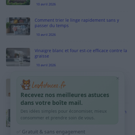
10 avril 2026
Comment trier le linge rapidement sans y
passer du temps
10 avril 2026
Vinaigre blanc et four est-ce efficace contre la
graisse
10 avril 2026
×
Taches pigmentaires : routine simple +
habitudes qui aident
Recevez nos meilleures astuces
9 avril 2026
dans votre boîte mail.
Des idées simples pour économiser, mieux
Produits ménagers : comment économiser en
courses sans acheter 10 sprays
consommer et prendre soin de vous.
9 avril 2026
✅ Gratuit & sans engagement