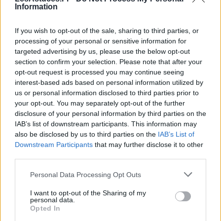
fonction de votre position sur le plan.
Information
En croisant ces informations avec les repères
If you wish to opt-out of the sale, sharing to third parties, or
physiques sur le terrain, vous pouvez affiner
processing of your personal or sensitive information for
considérablement votre estimation, même sans
targeted advertising by us, please use the below opt-out
section to confirm your selection. Please note that after your
appareil électronique.
opt-out request is processed you may continue seeing
interest-based ads based on personal information utilized by
Apprendre à “voir” les distances :
us or personal information disclosed to third parties prior to
l’entraînement visuel
your opt-out. You may separately opt-out of the further
disclosure of your personal information by third parties on the
Comme pour la plupart des compétences au golf, la
IAB’s list of downstream participants. This information may
also be disclosed by us to third parties on the
IAB’s List of
capacité à
évaluer une distance sans appareil
se
Downstream Participants
that may further disclose it to other
développe avec l’expérience et l’entraînement. Il existe
third parties.
des exercices simples pour progresser rapidement :
Personal Data Processing Opt Outs
Exercice du “coup d’œil”
I want to opt-out of the Sharing of my
personal data.
Choisissez un point sur le parcours (arbre,
Opted In
bunker, piquet…)