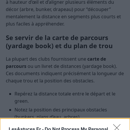
à hauteur d’œil et d’aligner plusieurs éléments du
décor (arbre, bunker, drapeau) pour “découper”
mentalement la distance en segments plus courts et
plus faciles à appréhender.
Se servir de la carte de parcours
(yardage book) et du plan de trou
La plupart des clubs fournissent une
carte de
parcours
ou un livret de distances (yardage book).
Ces documents indiquent précisément la longueur de
chaque trou et la position des obstacles.
Repérez la distance totale entre le départ et le
green.
Notez la position des principaux obstacles
(bunkers, plans d’eau, arbres).
Estimez la distance parcourue à chaque coup en
LesAstuces.Fr -
Do Not Process My Personal