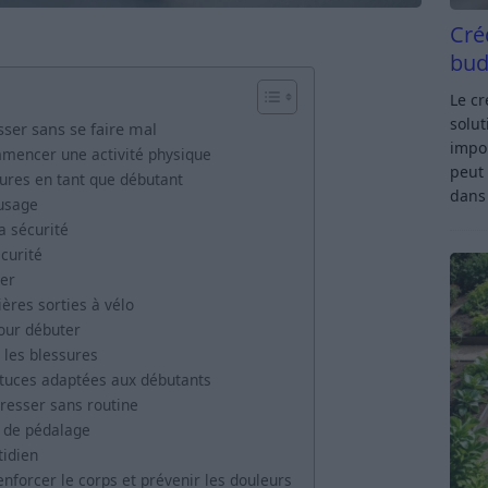
Cré
bud
Le c
solut
ser sans se faire mal
impor
mmencer une activité physique
peut 
sures en tant que débutant
dan
 usage
a sécurité
curité
ler
res sorties à vélo
our débuter
 les blessures
stuces adaptées aux débutants
gresser sans routine
 de pédalage
tidien
forcer le corps et prévenir les douleurs