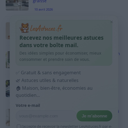
graisse
10 avril 2026
×
Taches pigmentaires : routine simple +
habitudes qui aident
Recevez nos meilleures astuces
9 avril 2026
dans votre boîte mail.
Des idées simples pour économiser, mieux
Produits ménagers : comment économiser en
courses sans acheter 10 sprays
consommer et prendre soin de vous.
9 avril 2026
✅ Gratuit & sans engagement
🌿 Astuces utiles & naturelles
Budget mensuel : méthode rapide pour
répartir son salaire dès le jour de paie
🏠 Maison, bien-être, économies au
quotidien...
9 avril 2026
Votre e-mail
Sport 10 minutes par jour est-ce utile et quoi
Je m’abonne
faire
9 avril 2026
J’accepte de recevoir la newsletter LesAstuces.fr par e-