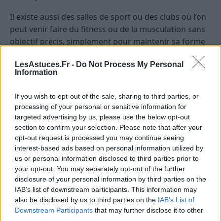
Il existe aussi des salles de sport ou des clubs où l’on
peut venir faire du fitness ou de la musculation sans
objectif précis, simplement pour maintenir sa forme
ou pour le plaisir. De même, la pratique solitaire
LesAstuces.Fr -
Do Not Process My Personal
comme le vélo ou la natation en toute liberté s’inscrit
Information
dans cette démarche.
If you wish to opt-out of the sale, sharing to third parties, or
Comment intégrer la pratique sans
processing of your personal or sensitive information for
objectifs dans son quotidien ?
targeted advertising by us, please use the below opt-out
section to confirm your selection. Please note that after your
Adopter une attitude bienveillante envers
opt-out request is processed you may continue seeing
soi-même
interest-based ads based on personal information utilized by
us or personal information disclosed to third parties prior to
your opt-out. You may separately opt-out of the further
Il est essentiel de ne pas se mettre la pression pour
disclosure of your personal information by third parties on the
progresser ou atteindre un résultat. Se rappeler que
IAB’s list of downstream participants. This information may
l’objectif principal est le plaisir et le bien-être permet
also be disclosed by us to third parties on the
IAB’s List of
de profiter pleinement de chaque séance.
Downstream Participants
that may further disclose it to other
third parties.