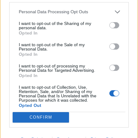
Se donner la liberté de choisir ses activités
Personal Data Processing Opt Outs
Privilégier la diversité et l’expérimentation. Par
I want to opt-out of the Sharing of my
exemple, alterner entre une séance de marche, une
personal data.
Opted In
session de yoga ou une sortie en vélo, sans souci de
performance ou de temps à battre.
I want to opt-out of the Sale of my
Personal Data.
Opted In
Créer un environnement propice à la
détente
I want to opt-out of processing my
Personal Data for Targeted Advertising.
Choisir des lieux agréables, comme des parcs, des
Opted In
plages ou des sentiers en nature, favorise la
I want to opt-out of Collection, Use,
relaxation et le plaisir. Écouter de la musique ou
Retention, Sale, and/or Sharing of my
Personal Data that Is Unrelated with the
pratiquer en compagnie d’amis peut aussi renforcer
Purposes for which it was collected.
Opted Out
cette expérience positive.
CONFIRM
Les limites et précautions à
considérer