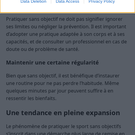
Data Deletion
Data Access
Privacy Policy
Ne pas négliger la santé
Pratiquer sans objectif ne doit pas signifier ignorer
ses limites ou négliger la prévention. Il est important
d’adopter une pratique adaptée à son corps et à ses
capacités, et de consulter un professionnel en cas de
doute ou de problème de santé.
Maintenir une certaine régularité
Bien que sans objectif, il est bénéfique d’instaurer
une routine pour ne pas perdre l’habitude. Même
quelques minutes par jour peuvent suffire à en
ressentir les bienfaits.
Une tendance en pleine expansion
Le phénomène de pratiquer le sport sans objectifs
s’inscrit dans une démarche plus large de remise en