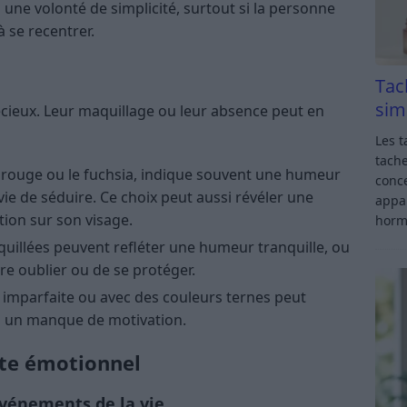
ne volonté de simplicité, surtout si la personne
 se recentrer.
Tac
sim
écieux. Leur maquillage ou leur absence peut en
Les t
tache
e rouge ou le fuchsia, indique souvent une humeur
conce
ie de séduire. Ce choix peut aussi révéler une
appar
tion sur son visage.
horm
uillées peuvent refléter une humeur tranquille, ou
ire oublier ou de se protéger.
imparfaite ou avec des couleurs ternes peut
u un manque de motivation.
xte émotionnel
événements de la vie