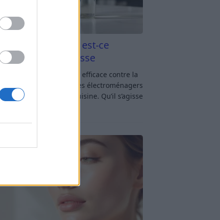
aigre blanc et four est-ce
icace contre la graisse
gre blanc et four : est-ce efficace contre la
se ? Le four fait partie des électroménagers
lus sollicités dans une cuisine. Qu’il s’agisse
réparer un gratin, de
[…]