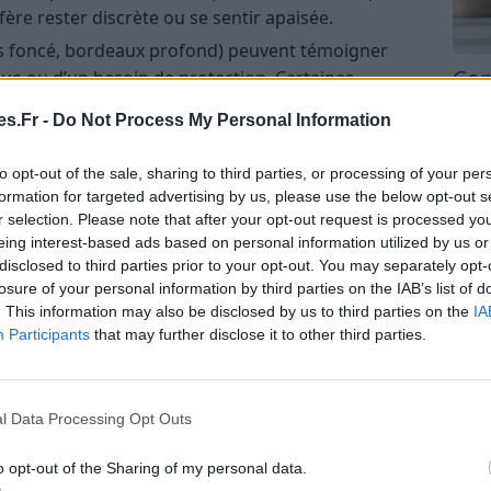
ère rester discrète ou se sentir apaisée.
ris foncé, bordeaux profond) peuvent témoigner
Com
gue ou d’un besoin de protection. Certaines
san
 pour exprimer leur détresse ou leur volonté de se
s.Fr -
Do Not Process My Personal Information
Tri d
beauc
to opt-out of the sale, sharing to third parties, or processing of your per
look
du l
formation for targeted advertising by us, please use the below opt-out s
compl
r selection. Please note that after your opt-out request is processed y
a quantité de produits appliqués et leur visibilité,
astu
eing interest-based ads based on personal information utilized by us or
 l’état émotionnel. Par exemple :
disclosed to third parties prior to your opt-out. You may separately opt-
losure of your personal information by third parties on the IAB’s list of
c des yeux très marqués, des lèvres rouges
. This information may also be disclosed by us to third parties on the
IA
histiqués, peut témoigner d’une envie de se sentir
Participants
that may further disclose it to other third parties.
ance en soi. Il peut aussi révéler une humeur
e plaisir.
r ou minimaliste indique souvent une humeur plus
l Data Processing Opt Outs
icité ou de confort. Certaines personnes préfèrent
o opt-out of the Sharing of my personal data.
t fatiguées ou stressées.