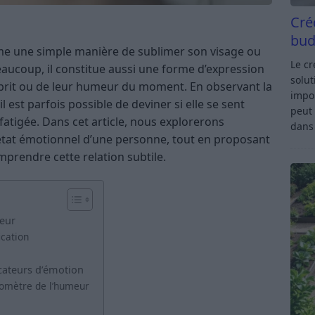
Cré
bud
e une simple manière de sublimer son visage ou
Le c
aucoup, il constitue aussi une forme d’expression
solut
esprit ou de leur humeur du moment. En observant la
impor
 est parfois possible de deviner si elle se sent
peut 
atigée. Dans cet article, nous explorerons
dan
état émotionnel d’une personne, tout en proposant
prendre cette relation subtile.
eur
ication
cateurs d’émotion
romètre de l’humeur