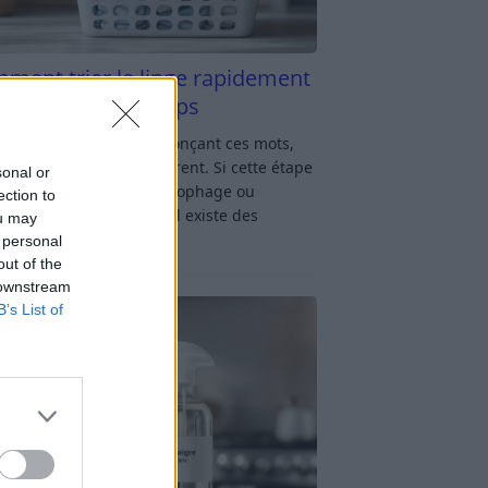
ment trier le linge rapidement
s y passer du temps
u linge : rien qu’en prononçant ces mots,
oup d’entre nous soupirent. Si cette étape
sonal or
avage vous semble chronophage ou
ection to
iquée, rassurez-vous : il existe des
ou may
ces simples
[…]
 personal
out of the
 downstream
B’s List of