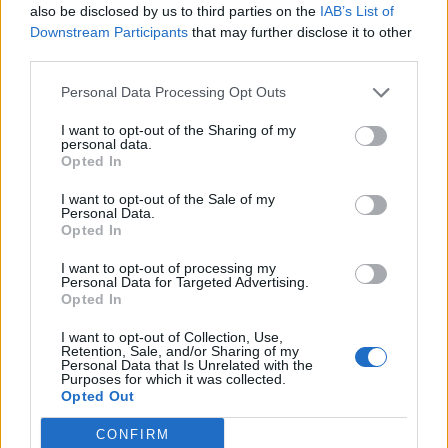
also be disclosed by us to third parties on the
IAB’s List of
d’expérimenter différentes méthodes d’application
Downstream Participants
that may further disclose it to other
pour trouver celle qui vous convient le mieux.
third parties.
Personal Data Processing Opt Outs
BEAUTÉ
MAQUILLAGE
I want to opt-out of the Sharing of my
personal data.
Opted In
I want to opt-out of the Sale of my
Personal Data.
Opted In
I want to opt-out of processing my
Personal Data for Targeted Advertising.
Opted In
A propos Nathalie Leclerc
2950 Articles
I want to opt-out of Collection, Use,
Retention, Sale, and/or Sharing of my
Personal Data that Is Unrelated with the
Nathalie Leclerc est une journaliste spécialisée en santé et
Purposes for which it was collected.
médecine. Mère de deux enfants, elle allie une solide
Opted Out
expertise journalistique à une expérience concrète de la
santé familiale et de la nutrition. Fervente adepte d’un mode
CONFIRM