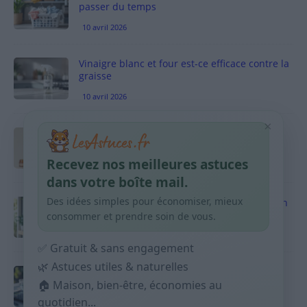
passer du temps
10 avril 2026
Vinaigre blanc et four est-ce efficace contre la
graisse
10 avril 2026
×
Taches pigmentaires : routine simple +
habitudes qui aident
Recevez nos meilleures astuces
9 avril 2026
dans votre boîte mail.
Des idées simples pour économiser, mieux
Produits ménagers : comment économiser en
courses sans acheter 10 sprays
consommer et prendre soin de vous.
9 avril 2026
✅ Gratuit & sans engagement
🌿 Astuces utiles & naturelles
Budget mensuel : méthode rapide pour
répartir son salaire dès le jour de paie
🏠 Maison, bien-être, économies au
quotidien...
9 avril 2026