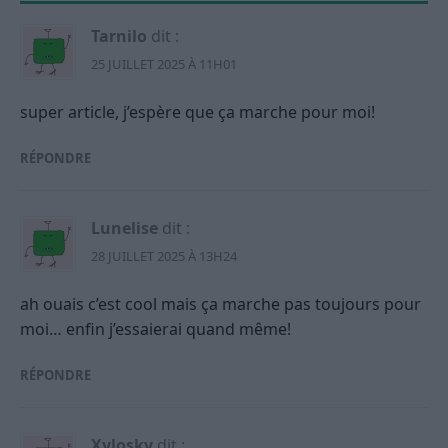
Tarnilo
dit :
25 JUILLET 2025 À 11H01
super article, j’espère que ça marche pour moi!
RÉPONDRE
Lunelise
dit :
28 JUILLET 2025 À 13H24
ah ouais c’est cool mais ça marche pas toujours pour
moi… enfin j’essaierai quand même!
RÉPONDRE
Xylosky
dit :