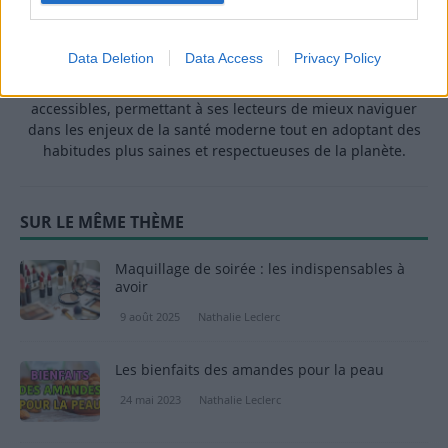
de vie sain, écologique et durable, elle s’engage depuis de
nombreuses années en faveur des produits biologiques et
des solutions de ménage respectueuses de l’environnement.
Data Deletion
Data Access
Privacy Policy
Grâce à cette double casquette de journaliste et de maman
engagée, Nathalie propose des conseils pratiques, fiables et
accessibles, permettant à ses lecteurs de mieux naviguer
dans les enjeux de la santé moderne tout en adoptant des
habitudes plus saines et respectueuses de la planète.
SUR LE MÊME THÈME
Maquillage de soirée : les indispensables à
avoir
9 août 2025
Nathalie Leclerc
Les bienfaits des amandes pour la peau
24 mai 2023
Nathalie Leclerc