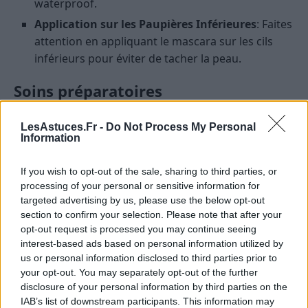
waterproof.
Application sur les Paupières Inférieures
: Faites
attention en appliquant le mascara sur les cils
inférieurs pour éviter de tacher la peau.
Soins préparatoires
Pour un effet encore plus impressionnant, utilisez un
LesAstuces.Fr -
Do Not Process My Personal
Information
eye-liner
ou un crayon noir sur la racine supérieure
des cils, en traçant une fine ligne sur la partie
If you wish to opt-out of the sale, sharing to third parties, or
extérieure des yeux. Estompez le trait pour créer une
processing of your personal or sensitive information for
ombre qui donne l’impression que vos cils sont plus
targeted advertising by us, please use the below opt-out
épais et plus nombreux dès la racine.
section to confirm your selection. Please note that after your
opt-out request is processed you may continue seeing
Conclusion
interest-based ads based on personal information utilized by
us or personal information disclosed to third parties prior to
Avoir de longs cils est à la portée de tous avec les
your opt-out. You may separately opt-out of the further
disclosure of your personal information by third parties on the
bons produits et les bonnes techniques. N’oubliez pas
IAB’s list of downstream participants. This information may
de choisir le mascara adapté à vos cils et