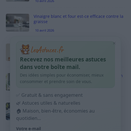
10 avril 2026
Vinaigre blanc et four est-ce efficace contre la
graisse
10 avril 2026
×
Taches pigmentaires : routine simple +
habitudes qui aident
Recevez nos meilleures astuces
9 avril 2026
dans votre boîte mail.
Des idées simples pour économiser, mieux
Produits ménagers : comment économiser en
courses sans acheter 10 sprays
consommer et prendre soin de vous.
9 avril 2026
✅ Gratuit & sans engagement
🌿 Astuces utiles & naturelles
Budget mensuel : méthode rapide pour
répartir son salaire dès le jour de paie
🏠 Maison, bien-être, économies au
quotidien...
9 avril 2026
Votre e-mail