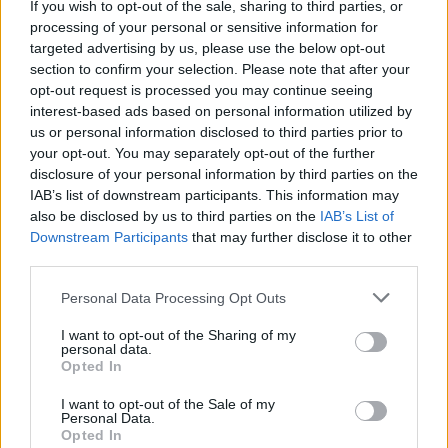
If you wish to opt-out of the sale, sharing to third parties, or
et de l’environnement
processing of your personal or sensitive information for
targeted advertising by us, please use the below opt-out
Un maquillage naturel repose également sur le choix
section to confirm your selection. Please note that after your
des ingrédients. Favorisez les produits avec :
opt-out request is processed you may continue seeing
interest-based ads based on personal information utilized by
Des extraits végétaux : aloe vera, camomille, thé
us or personal information disclosed to third parties prior to
your opt-out. You may separately opt-out of the further
vert, qui apaisent et nourrissent la peau.
disclosure of your personal information by third parties on the
Des pigments minéraux : oxyde de zinc, mica
IAB’s list of downstream participants. This information may
naturel, qui offrent une coloration sans produits
also be disclosed by us to third parties on the
IAB’s List of
chimiques synthétiques.
Downstream Participants
that may further disclose it to other
third parties.
Des huiles végétales : jojoba, coco, argan, pour
hydrater et protéger la peau.
Personal Data Processing Opt Outs
Des formulations sans parabènes,
I want to opt-out of the Sharing of my
phénoxyéthanol, silicones, phtalates ou autres
personal data.
Opted In
substances controversées.
I want to opt-out of the Sale of my
Pour vérifier la composition, consultez les labels bio
Personal Data.
Opted In
ou naturels comme Ecocert, Cosmébio ou le label