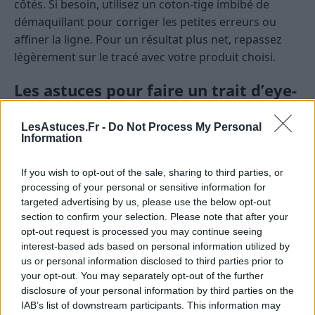
côtés. Si besoin, utilisez un coton-tige imbibé de
démaquillant pour corriger les petites erreurs ou
affiner la ligne. Pour un résultat plus net, repassez
légèrement sur le tracé avec votre produit choisi.
Les astuces pour faire un trait d’eye-
liner parfait à chaque fois
LesAstuces.Fr -
Do Not Process My Personal
Information
Utiliser des aides visuelles
: coller un morceau
de scotch ou de ruban adhésif en biais au-dessus
If you wish to opt-out of the sale, sharing to third parties, or
de la paupière pour guider la ligne et créer une
processing of your personal or sensitive information for
aile précise.
targeted advertising by us, please use the below opt-out
Prendre son temps
: ne pas chercher la
section to confirm your selection. Please note that after your
opt-out request is processed you may continue seeing
perfection en une seule pression. Tracer étape
interest-based ads based on personal information utilized by
par étape permet d’obtenir un meilleur résultat.
us or personal information disclosed to third parties prior to
Maîtriser la pression
: appuyer légèrement pour
your opt-out. You may separately opt-out of the further
un trait fin ou plus fort pour un trait épais, selon
disclosure of your personal information by third parties on the
IAB’s list of downstream participants. This information may
l’effet recherché.