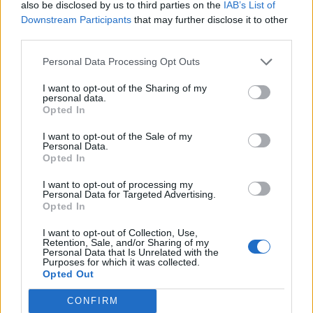
also be disclosed by us to third parties on the
IAB’s List of
Pratiquer régulièrement
: comme toute
Downstream Participants
that may further disclose it to other
technique, la pratique régulière permet de
third parties.
gagner en précision et en confiance.
Personal Data Processing Opt Outs
Choisir la bonne lumière
: maquiller dans un
endroit bien éclairé évite les erreurs et facilite la
I want to opt-out of the Sharing of my
personal data.
visualisation du tracé.
Opted In
Les erreurs à éviter pour un trait
I want to opt-out of the Sale of my
Personal Data.
d’eye-liner réussi
Opted In
I want to opt-out of processing my
Surcharger la paupière
: un trait trop épais ou
Personal Data for Targeted Advertising.
trop lourd peut durcir le regard. Optez pour la
Opted In
subtilité si vous débutez.
I want to opt-out of Collection, Use,
Retention, Sale, and/or Sharing of my
Ne pas respecter la symétrie
: prendre le temps
Personal Data that Is Unrelated with the
de vérifier et d’ajuster si nécessaire pour obtenir
Purposes for which it was collected.
Opted Out
deux traits équilibrés.
Utiliser un mauvais produit
: un liner qui ne
CONFIRM