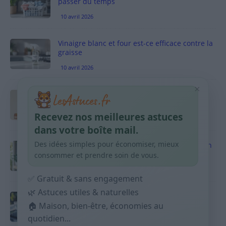
passer du temps
10 avril 2026
Vinaigre blanc et four est-ce efficace contre la
graisse
10 avril 2026
×
Taches pigmentaires : routine simple +
habitudes qui aident
Recevez nos meilleures astuces
9 avril 2026
dans votre boîte mail.
Des idées simples pour économiser, mieux
Produits ménagers : comment économiser en
courses sans acheter 10 sprays
consommer et prendre soin de vous.
9 avril 2026
✅ Gratuit & sans engagement
🌿 Astuces utiles & naturelles
Budget mensuel : méthode rapide pour
🏠 Maison, bien-être, économies au
répartir son salaire dès le jour de paie
quotidien...
9 avril 2026