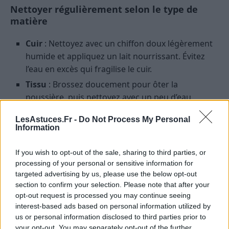
Nettoyer régulièrement selon le type de
matière
Cuir
: Nettoyez avec un chiffon doux légèrement
humide et appliquez un lait nourrissant. Évitez
l’eau en excès qui fragilise le cuir.
Tissu
: Brossez doucement pour ôter la
poussière, puis nettoyez avec un peu d’eau
savonneuse. Laissez sécher à l’air libre.
LesAstuces.Fr -
Do Not Process My Personal
Daim, nubuck
: Utilisez une brosse spécifique et
Information
évitez l’eau. Un spray imperméabilisant est utile
pour protéger la matière.
If you wish to opt-out of the sale, sharing to third parties, or
processing of your personal or sensitive information for
Imperméabiliser dès l’achat
targeted advertising by us, please use the below opt-out
section to confirm your selection. Please note that after your
Un spray imperméabilisant protège les chaussures
opt-out request is processed you may continue seeing
interest-based ads based on personal information utilized by
de l’humidité et des taches. Appliquez-le
us or personal information disclosed to third parties prior to
régulièrement, surtout en automne et hiver.
your opt-out. You may separately opt-out of the further