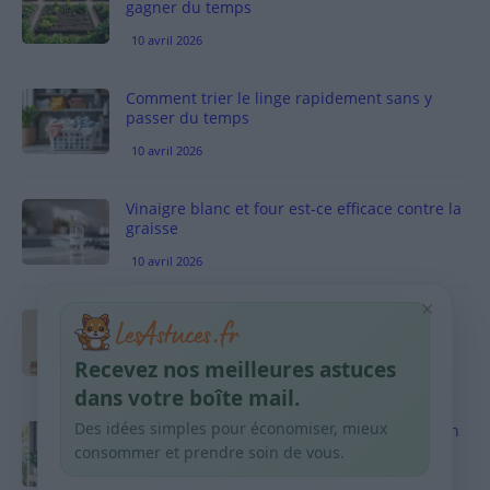
gagner du temps
10 avril 2026
Comment trier le linge rapidement sans y
passer du temps
10 avril 2026
Vinaigre blanc et four est-ce efficace contre la
graisse
10 avril 2026
×
Taches pigmentaires : routine simple +
habitudes qui aident
Recevez nos meilleures astuces
9 avril 2026
dans votre boîte mail.
Des idées simples pour économiser, mieux
Produits ménagers : comment économiser en
courses sans acheter 10 sprays
consommer et prendre soin de vous.
9 avril 2026