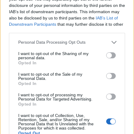
disclosure of your personal information by third parties on the
Enfiler et retirer correctement ses
IAB’s list of downstream participants. This information may
chaussures
also be disclosed by us to third parties on the
IAB’s List of
Downstream Participants
that may further disclose it to other
Utilisez un chausse-pied pour ne pas déformer le
third parties.
talon. Défaites les lacets avant de retirer vos
Personal Data Processing Opt Outs
chaussures pour éviter de trop solliciter les coutures.
I want to opt-out of the Sharing of my
Ranger les chaussures dans un endroit sec
personal data.
Opted In
Évitez les lieux humides, propices aux moisissures et
I want to opt-out of the Sale of my
aux mauvaises odeurs. Privilégiez un meuble aéré ou
Personal Data.
Opted In
des boîtes ouvertes.
I want to opt-out of processing my
Faire réparer plutôt que jeter
Personal Data for Targeted Advertising.
Opted In
Ne négligez pas la cordonnerie pour recoudre une
I want to opt-out of Collection, Use,
semelle, remplacer un talon ou raviver le cuir. Cela
Retention, Sale, and/or Sharing of my
Personal Data that Is Unrelated with the
prolonge la durée de vie de vos chaussures tout en
Purposes for which it was collected.
étant plus écologique et économique.
Opted Out