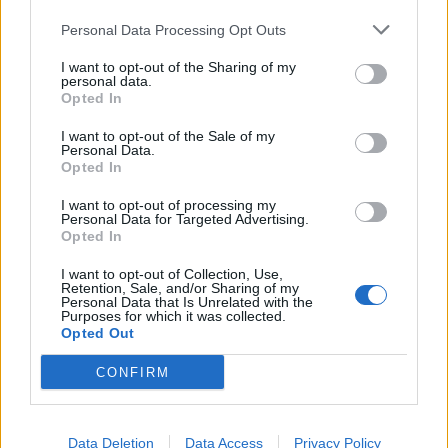
dans le panier vapeur.
Personal Data Processing Opt Outs
Laissez cuire les asperges pendant 3-5 minutes
pour les asperges vertes et violettes, et 8-10
I want to opt-out of the Sharing of my
personal data.
minutes pour les asperges blanches.
Opted In
Cuisson des asperges à la poêle
I want to opt-out of the Sale of my
Personal Data.
Opted In
Faire cuire des asperges à la poêle avec un peu
d’huile peut donner un goût incroyablement
I want to opt-out of processing my
Personal Data for Targeted Advertising.
savoureux.
Opted In
Chauffez un peu d’huile dans une poêle à feu
I want to opt-out of Collection, Use,
Retention, Sale, and/or Sharing of my
moyen.
Personal Data that Is Unrelated with the
Purposes for which it was collected.
Ajoutez les asperges et faites-les cuire pendant
Opted Out
environ 5-7 minutes, en les retournant
occasionnellement jusqu’à ce qu’elles soient
CONFIRM
tendres et légèrement dorées.
Ajoutez du sel au goût avant de servir.
Data Deletion
Data Access
Privacy Policy