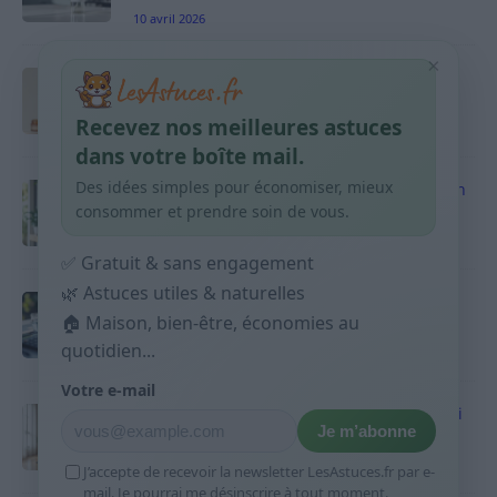
10 avril 2026
×
Taches pigmentaires : routine simple +
habitudes qui aident
Recevez nos meilleures astuces
9 avril 2026
dans votre boîte mail.
Des idées simples pour économiser, mieux
Produits ménagers : comment économiser en
courses sans acheter 10 sprays
consommer et prendre soin de vous.
9 avril 2026
✅ Gratuit & sans engagement
🌿 Astuces utiles & naturelles
Budget mensuel : méthode rapide pour
🏠 Maison, bien-être, économies au
répartir son salaire dès le jour de paie
quotidien...
9 avril 2026
Votre e-mail
Sport 10 minutes par jour est-ce utile et quoi
Je m’abonne
faire
9 avril 2026
J’accepte de recevoir la newsletter LesAstuces.fr par e-
mail. Je pourrai me désinscrire à tout moment.