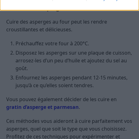
Cuisson des asperges au four
Cuire des asperges au four peut les rendre
croustillantes et délicieuses.
Préchauffez votre four à 200°C.
Disposez les asperges sur une plaque de cuisson,
arrosez-les d’un peu d’huile et ajoutez du sel au
goût.
Enfournez les asperges pendant 12-15 minutes,
jusqu’à ce qu’elles soient tendres.
Vous pouvez également décider de les cuire en
gratin d’asperge et parmesan
.
Ces méthodes vous aideront à cuire parfaitement vos
asperges, quel que soit le type que vous choisissez.
Profitez de ces techniques pour expérimenter et