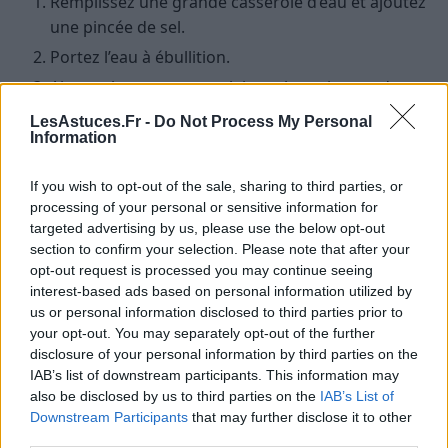
Remplissez une grande casserole d’eau et ajoutez
une pincée de sel.
Portez l’eau à ébullition.
Ajoutez les asperges et laissez-les cuire pendant
environ 3-5 minutes pour les asperges vertes et
LesAstuces.Fr -
Do Not Process My Personal
violettes, et 10-15 minutes pour les asperges
Information
blanches.
If you wish to opt-out of the sale, sharing to third parties, or
Égouttez les asperges et servez immédiatement.
processing of your personal or sensitive information for
targeted advertising by us, please use the below opt-out
Cuisson des asperges à la vapeur
section to confirm your selection. Please note that after your
opt-out request is processed you may continue seeing
La cuisson à la vapeur est une autre excellente
interest-based ads based on personal information utilized by
méthode pour cuire des asperges, en particulier si
us or personal information disclosed to third parties prior to
vous voulez conserver un maximum de nutriments.
your opt-out. You may separately opt-out of the further
disclosure of your personal information by third parties on the
Remplissez une casserole avec un peu d’eau et
IAB’s list of downstream participants. This information may
also be disclosed by us to third parties on the
IAB’s List of
placez un panier vapeur au-dessus.
Downstream Participants
that may further disclose it to other
Une fois l’eau bouillante, ajoutez les asperges
third parties.