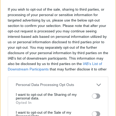
pour de nombreuses fonctions corporelles,
notamment la production de vitamine D, de certains
If you wish to opt-out of the sale, sharing to third parties, or
hormones et la construction des membranes
processing of your personal or sensitive information for
targeted advertising by us, please use the below opt-out
cellulaires. Cependant, un déséquilibre dans les
section to confirm your selection. Please note that after your
niveaux de cholestérol peut avoir des implications
opt-out request is processed you may continue seeing
sérieuses pour la santé cardiovasculaire.
interest-based ads based on personal information utilized by
us or personal information disclosed to third parties prior to
Facteurs de risque associés au cholestérol
your opt-out. You may separately opt-out of the further
disclosure of your personal information by third parties on the
Outre l’alcool, d’autres facteurs peuvent influencer les
IAB’s list of downstream participants. This information may
niveaux de cholestérol dans le sang. Le tabac, par
also be disclosed by us to third parties on the
IAB’s List of
Downstream Participants
that may further disclose it to other
exemple, est connu pour diminuer le taux de bon
third parties.
cholestérol (HDL) et aggraver l’accumulation de
plaques d’athérome. De même, une alimentation
Personal Data Processing Opt Outs
riche en graisses saturées et en cholestérol peut
I want to opt-out of the Sharing of my
augmenter le taux de LDL, le “mauvais” cholestérol,
personal data.
contribuant ainsi au risque de maladies
Opted In
cardiovasculaires.
I want to opt-out of the Sale of my
Personal Data.