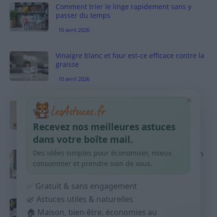
Comment trier le linge rapidement sans y
passer du temps
10 avril 2026
Vinaigre blanc et four est-ce efficace contre la
graisse
10 avril 2026
×
Taches pigmentaires : routine simple +
habitudes qui aident
Recevez nos meilleures astuces
9 avril 2026
dans votre boîte mail.
Des idées simples pour économiser, mieux
Produits ménagers : comment économiser en
courses sans acheter 10 sprays
consommer et prendre soin de vous.
9 avril 2026
✅ Gratuit & sans engagement
🌿 Astuces utiles & naturelles
Budget mensuel : méthode rapide pour
répartir son salaire dès le jour de paie
🏠 Maison, bien-être, économies au