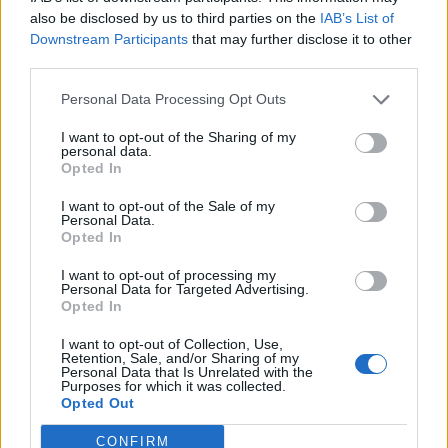
also be disclosed by us to third parties on the
IAB’s List of
Downstream Participants
that may further disclose it to other
ALIMENTATION
CHOLESTÉROL
third parties.
Personal Data Processing Opt Outs
I want to opt-out of the Sharing of my
personal data.
Opted In
I want to opt-out of the Sale of my
Personal Data.
Opted In
I want to opt-out of processing my
A propos Nathalie Leclerc
2950 Articles
Personal Data for Targeted Advertising.
Opted In
Nathalie Leclerc est une journaliste spécialisée en santé et
médecine. Mère de deux enfants, elle allie une solide
I want to opt-out of Collection, Use,
Retention, Sale, and/or Sharing of my
expertise journalistique à une expérience concrète de la
Personal Data that Is Unrelated with the
santé familiale et de la nutrition. Fervente adepte d’un mode
Purposes for which it was collected.
de vie sain, écologique et durable, elle s’engage depuis de
Opted Out
nombreuses années en faveur des produits biologiques et
CONFIRM
des solutions de ménage respectueuses de l’environnement.