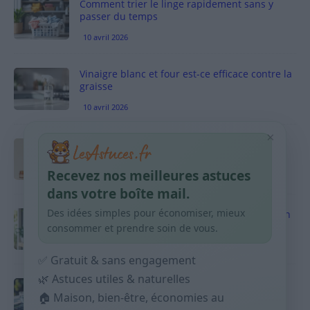
Comment trier le linge rapidement sans y
passer du temps
10 avril 2026
Vinaigre blanc et four est-ce efficace contre la
graisse
10 avril 2026
×
Taches pigmentaires : routine simple +
habitudes qui aident
Recevez nos meilleures astuces
9 avril 2026
dans votre boîte mail.
Des idées simples pour économiser, mieux
Produits ménagers : comment économiser en
courses sans acheter 10 sprays
consommer et prendre soin de vous.
9 avril 2026
✅ Gratuit & sans engagement
🌿 Astuces utiles & naturelles
Budget mensuel : méthode rapide pour
répartir son salaire dès le jour de paie
🏠 Maison, bien-être, économies au