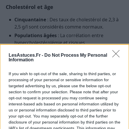
Cholestérol et âge
Cinquantaine
: Des taux de cholestérol de 2,3 à
2,5 g/l sont considérés comme normaux.
Populations âgées
: La corrélation entre
hypercholestérolémie et risques
cardiovasculaires s’estompe.
LesAstuces.Fr -
Do Not Process My Personal
Au-delà de 80 ans
: Un taux élevé de cholestérol
Information
n’est plus indicatif de maladies cardiovasculaires.
If you wish to opt-out of the sale, sharing to third parties, or
Conclusion
processing of your personal or sensitive information for
targeted advertising by us, please use the below opt-out
La relation entre le cholestérol et la margarine est
section to confirm your selection. Please note that after your
opt-out request is processed you may continue seeing
complexe et les effets à long terme de la margarine
interest-based ads based on personal information utilized by
sur la santé cardiovasculaire ne sont pas totalement
us or personal information disclosed to third parties prior to
élucidés. Il est essentiel de prendre en compte l’âge et
your opt-out. You may separately opt-out of the further
les conditions individuelles dans la gestion du
disclosure of your personal information by third parties on the
cholestérol.
IAB’s list of downstream participants. This information may