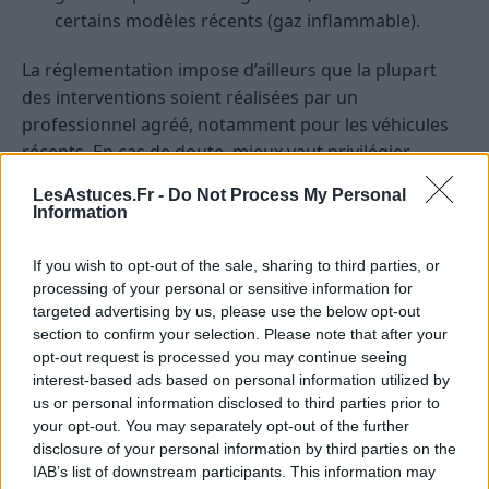
certains modèles récents (gaz inflammable).
La réglementation impose d’ailleurs que la plupart
des interventions soient réalisées par un
professionnel agréé, notamment pour les véhicules
récents. En cas de doute, mieux vaut privilégier
l’atelier.
LesAstuces.Fr -
Do Not Process My Personal
Information
Combien coûte une recharge ou une
réparation ?
If you wish to opt-out of the sale, sharing to third parties, or
processing of your personal or sensitive information for
Recharge simple :
60 à 120 € en moyenne.
targeted advertising by us, please use the below opt-out
section to confirm your selection. Please note that after your
Diagnostic avec détection de fuite :
30 à 80 €.
opt-out request is processed you may continue seeing
Changement de compresseur :
400 à 1 200 €.
interest-based ads based on personal information utilized by
us or personal information disclosed to third parties prior to
Remplacement du condenseur :
200 à 600 €.
your opt-out. You may separately opt-out of the further
Réparation de fuite sur flexible/joint :
50 à 250
disclosure of your personal information by third parties on the
€.
IAB’s list of downstream participants. This information may