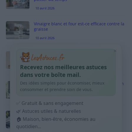
10 avril 2026
Vinaigre blanc et four est-ce efficace contre la
graisse
10 avril 2026
×
Taches pigmentaires : routine simple +
habitudes qui aident
Recevez nos meilleures astuces
9 avril 2026
dans votre boîte mail.
Des idées simples pour économiser, mieux
Produits ménagers : comment économiser en
courses sans acheter 10 sprays
consommer et prendre soin de vous.
9 avril 2026
✅ Gratuit & sans engagement
🌿 Astuces utiles & naturelles
Budget mensuel : méthode rapide pour
répartir son salaire dès le jour de paie
🏠 Maison, bien-être, économies au
quotidien...
9 avril 2026