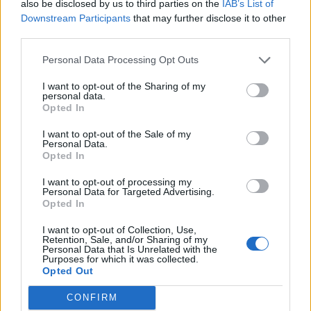
also be disclosed by us to third parties on the
IAB’s List of
Désinfection de l’évaporateur :
30 à 60 €.
Downstream Participants
that may further disclose it to other
third parties.
Les prix varient fortement selon le modèle de voiture,
le type de gaz et la disponibilité des pièces.
Personal Data Processing Opt Outs
Demandez toujours un devis détaillé.
I want to opt-out of the Sharing of my
personal data.
Peut-on rouler sans climatisation ?
Opted In
I want to opt-out of the Sale of my
En théorie, oui, mais cela impacte fortement le
Personal Data.
confort, particulièrement en été ou lors des
Opted In
déplacements avec des enfants ou des personnes
I want to opt-out of processing my
fragiles. De plus, une climatisation en panne peut
Personal Data for Targeted Advertising.
Opted In
entraîner une surconsommation de carburant si le
compresseur reste bloqué, et parfois des problèmes
I want to opt-out of Collection, Use,
Retention, Sale, and/or Sharing of my
de désembuage.
Personal Data that Is Unrelated with the
Purposes for which it was collected.
Opted Out
Pour ceux qui s’intéressent à l’
impact
environnemental du carburant
et au
coût d’usage
CONFIRM
voiture
, sachez qu’une clim défectueuse ou mal