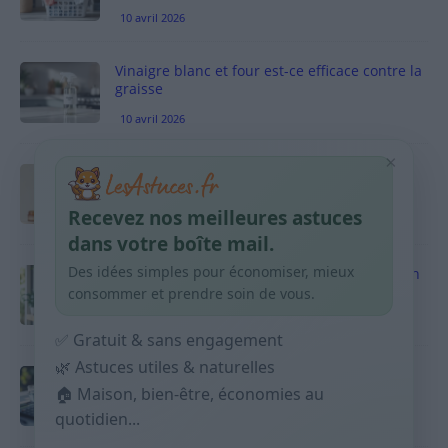
10 avril 2026
Vinaigre blanc et four est-ce efficace contre la
graisse
10 avril 2026
×
Taches pigmentaires : routine simple +
habitudes qui aident
Recevez nos meilleures astuces
9 avril 2026
dans votre boîte mail.
Des idées simples pour économiser, mieux
Produits ménagers : comment économiser en
courses sans acheter 10 sprays
consommer et prendre soin de vous.
9 avril 2026
✅ Gratuit & sans engagement
🌿 Astuces utiles & naturelles
Budget mensuel : méthode rapide pour
répartir son salaire dès le jour de paie
🏠 Maison, bien-être, économies au
quotidien...
9 avril 2026