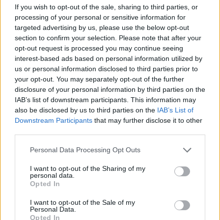
If you wish to opt-out of the sale, sharing to third parties, or
Verdict : Essence ou Diesel ?
processing of your personal or sensitive information for
targeted advertising by us, please use the below opt-out
La réponse dépend de vous !
section to confirm your selection. Please note that after your
opt-out request is processed you may continue seeing
Si vous cherchez une voiture citadine pour de courtes
interest-based ads based on personal information utilized by
distances, l’essence pourrait être votre alliée. Si vous
us or personal information disclosed to third parties prior to
parcourez des kilomètres et aimez les gros véhicules,
your opt-out. You may separately opt-out of the further
le diesel est peut-être fait pour vous.
disclosure of your personal information by third parties on the
IAB’s list of downstream participants. This information may
also be disclosed by us to third parties on the
IAB’s List of
AUTOMOBILE
Downstream Participants
that may further disclose it to other
third parties.
Personal Data Processing Opt Outs
I want to opt-out of the Sharing of my
personal data.
Opted In
I want to opt-out of the Sale of my
Personal Data.
Opted In