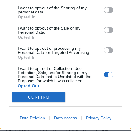
I want to opt-out of the Sharing of my
Adapter ses habitudes pour
personal data.
Opted In
préserver ses yeux
I want to opt-out of the Sale of my
Personal Data.
Respecter la règle du 20-20-20
Opted In
Pendant de longues périodes de travail devant un
I want to opt-out of processing my
Personal Data for Targeted Advertising.
écran, faites une pause toutes les 20 minutes en
Opted In
regardant un objet situé à 20 pieds (environ 6 mètres)
pendant au moins 20 secondes. Cela permet de
I want to opt-out of Collection, Use,
Retention, Sale, and/or Sharing of my
détendre les muscles oculaires et de réduire la
Personal Data that Is Unrelated with the
Purposes for which it was collected.
fatigue.
Opted Out
Ajuster la luminosité de l’écran
CONFIRM
Veillez à ce que la luminosité de votre écran soit
cohérente avec celle de votre environnement. Un
Data Deletion
Data Access
Privacy Policy
écran trop lumineux ou trop sombre par rapport à la
pièce exige un effort supplémentaire pour voir