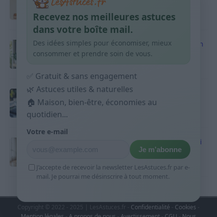
habitudes qui aident
Recevez nos meilleures astuces
9 avril 2026
dans votre boîte mail.
Des idées simples pour économiser, mieux
Produits ménagers : comment économiser en
courses sans acheter 10 sprays
consommer et prendre soin de vous.
9 avril 2026
✅ Gratuit & sans engagement
🌿 Astuces utiles & naturelles
Budget mensuel : méthode rapide pour
répartir son salaire dès le jour de paie
🏠 Maison, bien-être, économies au
quotidien...
9 avril 2026
Votre e-mail
Sport 10 minutes par jour est-ce utile et quoi
Je m’abonne
faire
9 avril 2026
J’accepte de recevoir la newsletter LesAstuces.fr par e-
mail. Je pourrai me désinscrire à tout moment.
Copyright © 2022 - 2025 | LesAstuces.fr -
Confidentialité
-
Cookies
-
Mention légales
-
A propos de nous
-
Avertissement
-
CGU
-
Nous