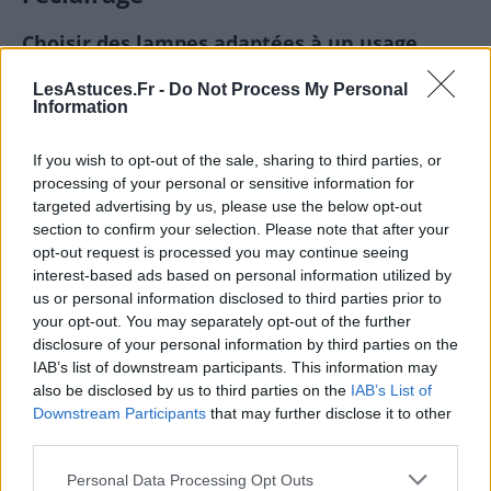
Choisir des lampes adaptées à un usage
numérique
LesAstuces.Fr -
Do Not Process My Personal
Information
Optez pour des lampes à LED avec un flux lumineux
réglable et une température de couleur
If you wish to opt-out of the sale, sharing to third parties, or
personnalisable. Certaines lampes proposent des
processing of your personal or sensitive information for
filtres anti-lumière bleue, ce qui peut réduire la
targeted advertising by us, please use the below opt-out
fatigue oculaire liée aux écrans.
section to confirm your selection. Please note that after your
opt-out request is processed you may continue seeing
Équiper son espace avec des filtres pour
interest-based ads based on personal information utilized by
écrans
us or personal information disclosed to third parties prior to
your opt-out. You may separately opt-out of the further
disclosure of your personal information by third parties on the
L’utilisation de filtres ou de verres anti-lumière bleue
IAB’s list of downstream participants. This information may
peut contribuer à diminuer la fatigue oculaire lors de
also be disclosed by us to third parties on the
IAB’s List of
longues sessions devant un ordinateur ou une
Downstream Participants
that may further disclose it to other
tablette. Ces accessoires réduisent la quantité de
third parties.
lumière bleue nocive qui atteint vos yeux tout en
Personal Data Processing Opt Outs
améliorant le confort visuel.