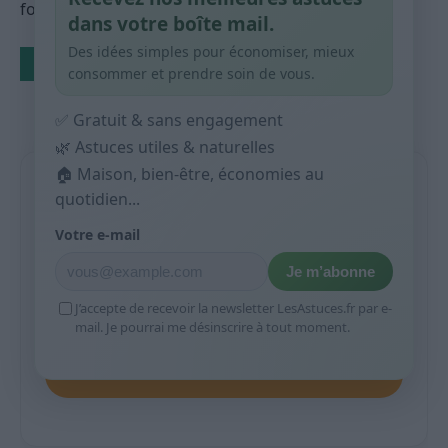
for the next time I comment.
dans votre boîte mail.
Des idées simples pour économiser, mieux
consommer et prendre soin de vous.
✅ Gratuit & sans engagement
🌿 Astuces utiles & naturelles
🏠 Maison, bien-être, économies au
Rejoignez +10 000 abonnés
quotidien...
Chaque semaine, recevez gratuitement nos
Votre e-mail
meilleures astuces utiles et naturelles.
Je m’abonne
J’accepte de recevoir la newsletter LesAstuces.fr par e-
mail. Je pourrai me désinscrire à tout moment.
Je m’abonne