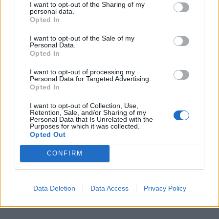
avec votre peau sans laisser de démarcation.
I want to opt-out of the Sharing of my
personal data.
N’hésitez pas à demander un échantillon en magasin
Opted In
pour l’essayer chez vous à la lumière naturelle avant
de faire votre choix.
I want to opt-out of the Sale of my
Personal Data.
Opted In
Les couvrances : Adaptez selon vos
besoins
I want to opt-out of processing my
Personal Data for Targeted Advertising.
Opted In
I want to opt-out of Collection, Use,
Retention, Sale, and/or Sharing of my
Personal Data that Is Unrelated with the
Purposes for which it was collected.
Opted Out
CONFIRM
Data Deletion
Data Access
Privacy Policy