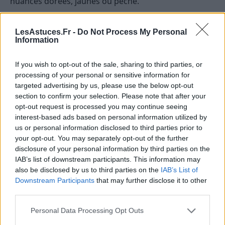
nuances dorées, jaunes ou pêche.
Optez pour des fonds de teint avec des nuances
LesAstuces.Fr -
Do Not Process My Personal
“dorées”, “miel” ou “caramel”.
Information
Sous-tons neutres
If you wish to opt-out of the sale, sharing to third parties, or
processing of your personal or sensitive information for
Si vos veines sont d’une couleur mixte entre le bleu et
targeted advertising by us, please use the below opt-out
le vert, ou si vous ne pouvez pas vraiment déterminer
section to confirm your selection. Please note that after your
leur couleur, vous avez des sous-tons neutres.
opt-out request is processed you may continue seeing
interest-based ads based on personal information utilized by
Les peaux avec des sous-tons neutres ont un
us or personal information disclosed to third parties prior to
your opt-out. You may separately opt-out of the further
mélange d’undertones froids et chauds. Pour ces
disclosure of your personal information by third parties on the
peaux, choisissez des fonds de teint avec des
IAB’s list of downstream participants. This information may
nuances “beige”, “ivoire” ou “sable”.
also be disclosed by us to third parties on the
IAB’s List of
Downstream Participants
that may further disclose it to other
Astuce
: Pour être sûre de choisir la bonne teinte,
third parties.
testez le fond de teint sur votre mâchoire et non sur
Personal Data Processing Opt Outs
votre main. La couleur doit se fondre naturellement