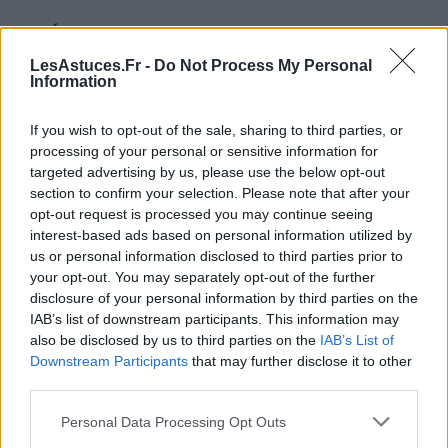
Équilibrer les saveurs :
ajustez le sel, le poivre,
les herbes et les épices pour relever le goût.
LesAstuces.Fr -
Do Not Process My Personal
Information
Ajouter des éléments frais :
une touche de
persil, de ciboulette ou de coriandre apporte de
If you wish to opt-out of the sale, sharing to third parties, or
la fraîcheur.
processing of your personal or sensitive information for
Jouer sur la texture :
si votre plat est trop
targeted advertising by us, please use the below opt-out
liquide, vous pouvez l’épaissir avec un peu de
section to confirm your selection. Please note that after your
opt-out request is processed you may continue seeing
farine ou de maïzena, ou le gratiner avec du
interest-based ads based on personal information utilized by
fromage râpé.
us or personal information disclosed to third parties prior to
your opt-out. You may separately opt-out of the further
Par exemple, si vous avez des restes de riz et de
disclosure of your personal information by third parties on the
légumes, vous pouvez préparer un sauté de riz aux
IAB’s list of downstream participants. This information may
légumes en ajoutant des œufs battus et un peu de
also be disclosed by us to third parties on the
IAB’s List of
sauce soja pour un plat complet et savoureux.
Downstream Participants
that may further disclose it to other
third parties.
Une fois l’assemblage terminé, n’oubliez pas de
Personal Data Processing Opt Outs
goûter et d’ajuster l’assaisonnement si nécessaire. La