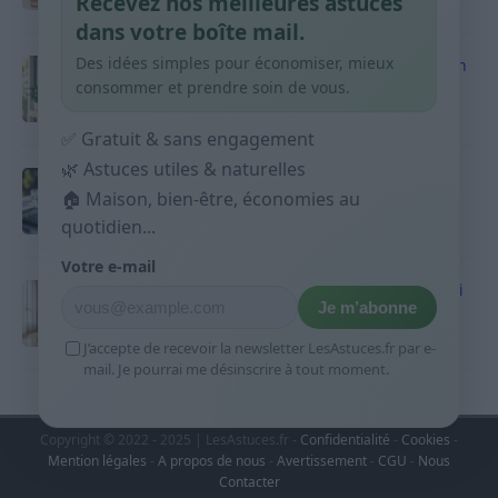
Recevez nos meilleures astuces
9 avril 2026
dans votre boîte mail.
Des idées simples pour économiser, mieux
Produits ménagers : comment économiser en
courses sans acheter 10 sprays
consommer et prendre soin de vous.
9 avril 2026
✅ Gratuit & sans engagement
🌿 Astuces utiles & naturelles
Budget mensuel : méthode rapide pour
🏠 Maison, bien-être, économies au
répartir son salaire dès le jour de paie
quotidien...
9 avril 2026
Votre e-mail
Sport 10 minutes par jour est-ce utile et quoi
Je m’abonne
faire
9 avril 2026
J’accepte de recevoir la newsletter LesAstuces.fr par e-
mail. Je pourrai me désinscrire à tout moment.
Copyright © 2022 - 2025 | LesAstuces.fr -
Confidentialité
-
Cookies
-
Mention légales
-
A propos de nous
-
Avertissement
-
CGU
-
Nous
Contacter