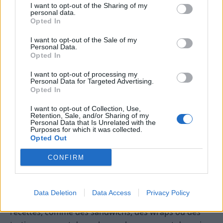
présentation compte aussi : un plat bien présenté
I want to opt-out of the Sharing of my
personal data.
donne envie de le déguster et valorise votre travail de
Opted In
recyclage.
I want to opt-out of the Sale of my
Personal Data.
Conserver et valoriser ses plats pour
Opted In
éviter le gaspillage
I want to opt-out of processing my
Personal Data for Targeted Advertising.
Après avoir cuisiné avec vos restes, il est important
Opted In
de bien conserver les plats pour éviter qu’ils ne se
I want to opt-out of Collection, Use,
gâtent. Utilisez des contenants hermétiques et
Retention, Sale, and/or Sharing of my
Personal Data that Is Unrelated with the
étiquetez-les avec la date. La plupart des plats
Purposes for which it was collected.
Opted Out
peuvent être conservés 2 à 3 jours au réfrigérateur,
ou congelés pour une utilisation ultérieure.
CONFIRM
Vous pouvez aussi prévoir de petites portions pour
éviter de décongeler tout d’un coup et ainsi limiter le
Data Deletion
Data Access
Privacy Policy
gaspillage. De plus, réutiliser vos restes dans d’autres
recettes, comme des sandwichs, des wraps ou des