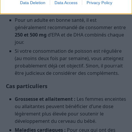
Data Deletion
Data Access
Privacy Policy
Pour un adulte en bonne santé, il est
généralement recommandé de consommer entre
250 et 500 mg
d’EPA et de DHA combinés chaque
jour.
Si votre consommation de poisson est régulière
(au moins deux fois par semaine), vous atteignez
probablement déjà cet objectif. Sinon, il pourrait
être judicieux de considérer des compléments.
Cas particuliers
Grossesse et allaitement :
Les femmes enceintes
ou allaitantes peuvent bénéficier d’une dose
légèrement plus élevée pour soutenir le
développement du cerveau du bébé.
Maladies cardiaques :
Pour ceux qui ont des