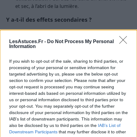
et sec, à l’abri de la lumière.
Y a-t-il des effets secondaires ?
Bien que généralement considérés comme sûrs,
certains peuvent ressentir des effets secondaires
LesAstuces.Fr -
Do Not Process My Personal
Information
mineurs tels que des brûlures d’estomac, des
éructations au goût de poisson ou des maux
If you wish to opt-out of the sale, sharing to third parties, or
d’estomac.
processing of your personal or sensitive information for
En cas de doute ou si vous prenez d’autres
targeted advertising by us, please use the below opt-out
médicaments, consultez toujours un
section to confirm your selection. Please note that after your
opt-out request is processed you may continue seeing
professionnel de santé avant de commencer un
interest-based ads based on personal information utilized by
complément alimentaire.
us or personal information disclosed to third parties prior to
your opt-out. You may separately opt-out of the further
Combien d’oméga-3 dois-je
disclosure of your personal information by third parties on the
consommer ?
IAB’s list of downstream participants. This information may
also be disclosed by us to third parties on the
IAB’s List of
Downstream Participants
that may further disclose it to other
Avec tous ces avantages éclatants que nous avons