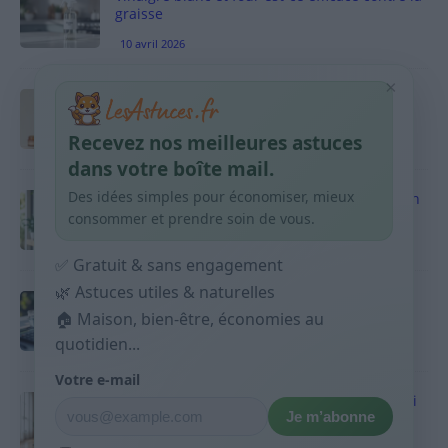
graisse
10 avril 2026
×
Taches pigmentaires : routine simple +
habitudes qui aident
Recevez nos meilleures astuces
9 avril 2026
dans votre boîte mail.
Des idées simples pour économiser, mieux
Produits ménagers : comment économiser en
courses sans acheter 10 sprays
consommer et prendre soin de vous.
9 avril 2026
✅ Gratuit & sans engagement
🌿 Astuces utiles & naturelles
Budget mensuel : méthode rapide pour
répartir son salaire dès le jour de paie
🏠 Maison, bien-être, économies au
quotidien...
9 avril 2026
Votre e-mail
Sport 10 minutes par jour est-ce utile et quoi
Je m’abonne
faire