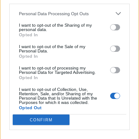
third parties.
énumérés, vous vous demandez peut-être combien
d’oméga-3 vous devriez intégrer dans votre
Personal Data Processing Opt Outs
alimentation pour profiter pleinement de leurs
I want to opt-out of the Sharing of my
bienfaits. La réponse à cette question peut varier
personal data.
selon plusieurs facteurs. Cependant, voici quelques
Opted In
repères généraux pour vous guider.
I want to opt-out of the Sale of my
Personal Data.
Recommandations générales
Opted In
I want to opt-out of processing my
Personal Data for Targeted Advertising.
Opted In
I want to opt-out of Collection, Use,
Retention, Sale, and/or Sharing of my
Personal Data that Is Unrelated with the
Purposes for which it was collected.
Opted Out
CONFIRM