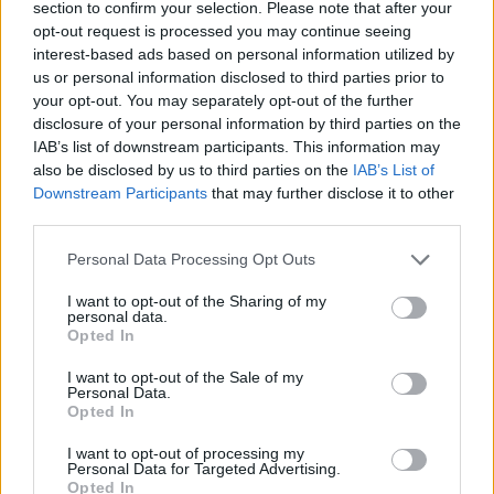
allié santé au quotidien
section to confirm your selection. Please note that after your
opt-out request is processed you may continue seeing
interest-based ads based on personal information utilized by
Pour conclure, l’effet incroyable du miel sur la santé
us or personal information disclosed to third parties prior to
n’est plus à prouver. Que ce soit pour booster votre
your opt-out. You may separately opt-out of the further
système immunitaire, prendre soin de votre peau ou
disclosure of your personal information by third parties on the
améliorer votre sommeil, le miel est un véritable allié
IAB’s list of downstream participants. This information may
also be disclosed by us to third parties on the
IAB’s List of
pour votre santé.
Downstream Participants
that may further disclose it to other
third parties.
N’attendez plus et intégrez le miel dans votre
quotidien pour profiter de tous ses bienfaits. Et
Personal Data Processing Opt Outs
rappelez-vous, un peu de miel chaque jour éloigne le
I want to opt-out of the Sharing of my
docteur pour toujours !
personal data.
Opted In
ALIMENTATION
MIEL
I want to opt-out of the Sale of my
Personal Data.
Opted In
I want to opt-out of processing my
Personal Data for Targeted Advertising.
Opted In