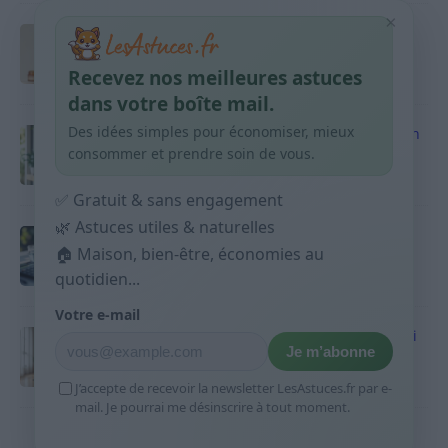
×
Taches pigmentaires : routine simple +
habitudes qui aident
Recevez nos meilleures astuces
9 avril 2026
dans votre boîte mail.
Des idées simples pour économiser, mieux
Produits ménagers : comment économiser en
courses sans acheter 10 sprays
consommer et prendre soin de vous.
9 avril 2026
✅ Gratuit & sans engagement
🌿 Astuces utiles & naturelles
Budget mensuel : méthode rapide pour
🏠 Maison, bien-être, économies au
répartir son salaire dès le jour de paie
quotidien...
9 avril 2026
Votre e-mail
Sport 10 minutes par jour est-ce utile et quoi
Je m’abonne
faire
9 avril 2026
J’accepte de recevoir la newsletter LesAstuces.fr par e-
mail. Je pourrai me désinscrire à tout moment.