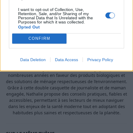
I want to opt-out of Collection, Use,
Retention, Sale, and/or Sharing of my
Personal Data that Is Unrelated with the
Purposes for which it was collected.
Opted Out
A propos Nathalie Leclerc
2950 Articles
CONFIRM
Nathalie Leclerc est une journaliste spécialisée en santé et
médecine. Mère de deux enfants, elle allie une solide
expertise journalistique à une expérience concrète de la
Data Deletion
Data Access
Privacy Policy
santé familiale et de la nutrition. Fervente adepte d’un mode
de vie sain, écologique et durable, elle s’engage depuis de
nombreuses années en faveur des produits biologiques et
des solutions de ménage respectueuses de l’environnement.
Grâce à cette double casquette de journaliste et de maman
engagée, Nathalie propose des conseils pratiques, fiables et
accessibles, permettant à ses lecteurs de mieux naviguer
dans les enjeux de la santé moderne tout en adoptant des
habitudes plus saines et respectueuses de la planète.