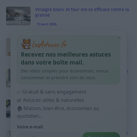
Vinaigre blanc et four est-ce efficace contre la
graisse
10 avril 2026
×
Taches pigmentaires : routine simple +
habitudes qui aident
Recevez nos meilleures astuces
9 avril 2026
dans votre boîte mail.
Des idées simples pour économiser, mieux
Produits ménagers : comment économiser en
courses sans acheter 10 sprays
consommer et prendre soin de vous.
9 avril 2026
✅ Gratuit & sans engagement
🌿 Astuces utiles & naturelles
Budget mensuel : méthode rapide pour
répartir son salaire dès le jour de paie
🏠 Maison, bien-être, économies au
quotidien...
9 avril 2026
Votre e-mail
Sport 10 minutes par jour est-ce utile et quoi