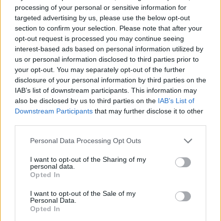
processing of your personal or sensitive information for
targeted advertising by us, please use the below opt-out
Réchauffez doucement le pot :
Placez-le au bain-
section to confirm your selection. Please note that after your
marie (eau tiède, jamais bouillante) pendant
opt-out request is processed you may continue seeing
quelques minutes pour liquéfier le miel sans le
interest-based ads based on personal information utilized by
détériorer.
us or personal information disclosed to third parties prior to
your opt-out. You may separately opt-out of the further
Remuez le miel avant chaque usage :
Cela limite
disclosure of your personal information by third parties on the
la formation de cristaux sur les parois.
IAB’s list of downstream participants. This information may
Privilégiez les miels qui cristallisent moins vite
also be disclosed by us to third parties on the
IAB’s List of
:
Certains types de miel (acacia, châtaignier)
Downstream Participants
that may further disclose it to other
third parties.
restent liquides plus longtemps.
Personal Data Processing Opt Outs
Les erreurs courantes à éviter avec
le pot de miel
I want to opt-out of the Sharing of my
personal data.
Opted In
Pour garder un pot de miel propre, il est important
I want to opt-out of the Sale of my
d’éviter ces erreurs fréquentes :
Personal Data.
Opted In
Utiliser une cuillère sale ou mouillée, ce qui