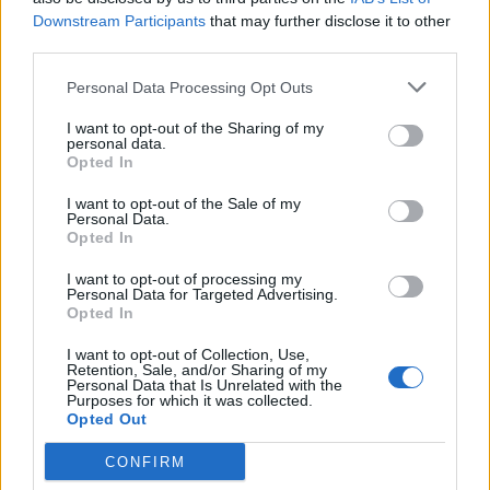
vie sociale
Downstream Participants
that may further disclose it to other
third parties.
L’arrivée d’un enfant chamboule aussi la vie de couple
Personal Data Processing Opt Outs
et les relations sociales. Il est important de préserver
ces liens pour garder le moral et l’équilibre familial.
I want to opt-out of the Sharing of my
personal data.
Opted In
Communiquer régulièrement :
Prenez le temps
d’échanger sur vos ressentis, vos besoins et vos
I want to opt-out of the Sale of my
Personal Data.
attentes avec votre partenaire.
Opted In
Planifier des moments à deux :
Même courts,
I want to opt-out of processing my
ces instants renforcent la complicité et
Personal Data for Targeted Advertising.
permettent de se retrouver.
Opted In
Maintenir le lien avec les amis et la famille :
Un
I want to opt-out of Collection, Use,
message, une visite rapide, un appel : il ne faut
Retention, Sale, and/or Sharing of my
Personal Data that Is Unrelated with the
pas hésiter à rester en contact, même si le
Purposes for which it was collected.
Opted Out
rythme change.
CONFIRM
Écouter son instinct et relativiser