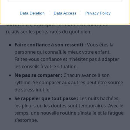
Chaque bébé et chaque parent est différent. Il n’existe
Data Deletion
Data Access
Privacy Policy
pas de recette magique, mais il est essentiel d’écouter
son instinct, d’accepter les tâtonnements et de
relativiser les petits ratés du quotidien.
Faire confiance à son ressenti :
Vous êtes la
personne qui connaît le mieux votre enfant.
Faites-vous confiance et n’hésitez pas à adapter
les conseils à votre situation.
Ne pas se comparer :
Chacun avance à son
rythme. Se comparer aux autres peut être source
de stress inutile.
Se rappeler que tout passe :
Les nuits hachées,
les pleurs ou les doutes sont temporaires. Avec le
temps, une nouvelle routine s’installe et la fatigue
s’estompe.