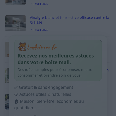
10 avril 2026
Vinaigre blanc et four est-ce efficace contre la
graisse
10 avril 2026
×
Taches pigmentaires : routine simple +
habitudes qui aident
Recevez nos meilleures astuces
9 avril 2026
dans votre boîte mail.
Des idées simples pour économiser, mieux
Produits ménagers : comment économiser en
courses sans acheter 10 sprays
consommer et prendre soin de vous.
9 avril 2026
✅ Gratuit & sans engagement
🌿 Astuces utiles & naturelles
Budget mensuel : méthode rapide pour
répartir son salaire dès le jour de paie
🏠 Maison, bien-être, économies au
quotidien...
9 avril 2026