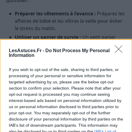
quotidien :
Préparer les vêtements à l’avance :
Préparez les
affaires de bébé et les vôtres la veille pour éviter
le stress du matin.
Utiliser un panier de survie :
Un petit panier
avec tout le nécessaire (bavoirs, tétines, lingettes,
LesAstuces.Fr -
Do Not Process My Personal
crèmes) à portée de main dans plusieurs pièces
Information
évite les allers-retours inutiles.
Planifier les tâches ménagères :
Répartissez les
If you wish to opt-out of the sale, sharing to third parties, or
tâches sur la semaine et acceptez que tout ne soit
processing of your personal or sensitive information for
targeted advertising by us, please use the below opt-out
pas parfait.
section to confirm your selection. Please note that after your
Prévoir des encas sains :
Gardez à portée de
opt-out request is processed you may continue seeing
main des fruits, barres de céréales ou compotes
interest-based ads based on personal information utilized by
pour éviter les coups de fatigue et tenir jusqu’au
us or personal information disclosed to third parties prior to
your opt-out. You may separately opt-out of the further
prochain vrai repas.
disclosure of your personal information by third parties on the
IAB’s list of downstream participants. This information may
Prendre soin de son couple et de sa
also be disclosed by us to third parties on the
IAB’s List of