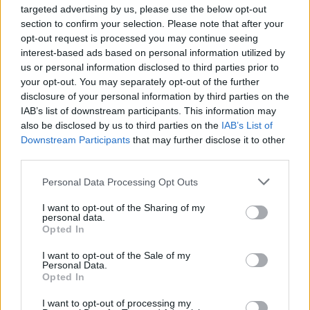
targeted advertising by us, please use the below opt-out
ou « originaires et non originaires de l’UE » qui
section to confirm your selection. Please note that after your
peuvent être dilués ou coupés avec du sirop de
opt-out request is processed you may continue seeing
sucre.
interest-based ads based on personal information utilized by
Consistance et couleur :
cristallisation naturelle
us or personal information disclosed to third parties prior to
your opt-out. You may separately opt-out of the further
ou couleur foncée ne sont pas des défauts, au
disclosure of your personal information by third parties on the
contraire, elles témoignent souvent d’une
IAB’s list of downstream participants. This information may
richesse en nutriments.
also be disclosed by us to third parties on the
IAB’s List of
Downstream Participants
that may further disclose it to other
Quantités recommandées
third parties.
Le miel, aussi naturel soit-il, reste un sucre rapide.
Personal Data Processing Opt Outs
Pour bénéficier de ses atouts santé sans excès,
I want to opt-out of the Sharing of my
limitez-vous à 1 à 2 cuillères à soupe par jour, en
personal data.
Opted In
remplacement d’autres sucres.
I want to opt-out of the Sale of my
Idées simples pour intégrer le miel au
Personal Data.
quotidien
Opted In
I want to opt-out of processing my
Dans un yaourt nature ou du fromage blanc