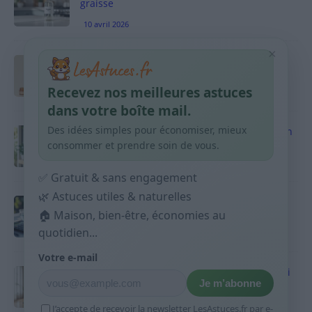
graisse
10 avril 2026
×
Taches pigmentaires : routine simple +
habitudes qui aident
Recevez nos meilleures astuces
9 avril 2026
dans votre boîte mail.
Des idées simples pour économiser, mieux
Produits ménagers : comment économiser en
courses sans acheter 10 sprays
consommer et prendre soin de vous.
9 avril 2026
✅ Gratuit & sans engagement
🌿 Astuces utiles & naturelles
Budget mensuel : méthode rapide pour
🏠 Maison, bien-être, économies au
répartir son salaire dès le jour de paie
quotidien...
9 avril 2026
Votre e-mail
Sport 10 minutes par jour est-ce utile et quoi
Je m’abonne
faire
9 avril 2026
J’accepte de recevoir la newsletter LesAstuces.fr par e-