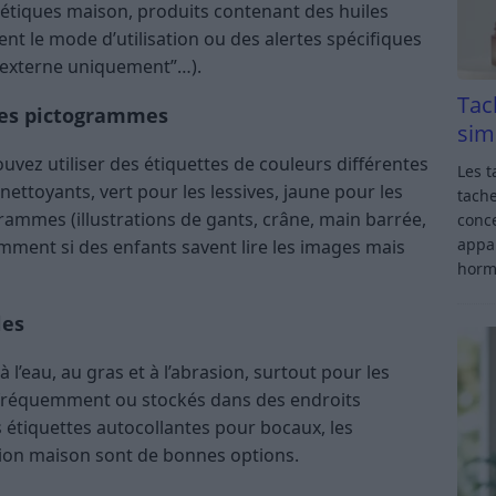
métiques maison, produits contenant des huiles
ment le mode d’utilisation ou des alertes spécifiques
ge externe uniquement”…).
Tac
des pictogrammes
sim
uvez utiliser des étiquettes de couleurs différentes
Les t
 nettoyants, vert pour les lessives, jaune pour les
tache
grammes (illustrations de gants, crâne, main barrée,
conce
appar
mment si des enfants savent lire les images mais
horm
les
 l’eau, au gras et à l’abrasion, surtout pour les
s fréquemment ou stockés dans des endroits
s étiquettes autocollantes pour bocaux, les
ation maison sont de bonnes options.