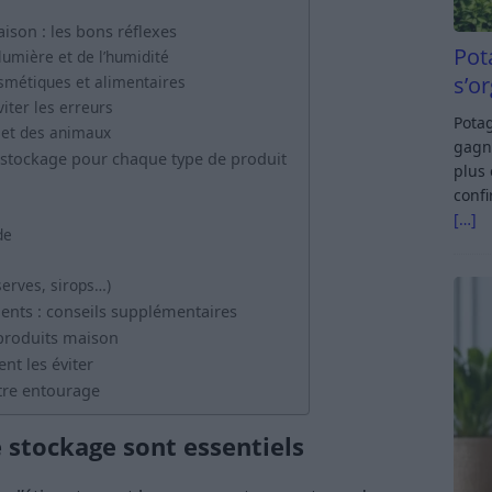
son : les bons réflexes
Pot
 lumière et de l’humidité
s’o
smétiques et alimentaires
iter les erreurs
Potag
 et des animaux
gagn
 stockage pour chaque type de produit
plus 
confi
[…]
de
erves, sirops…)
dents : conseils supplémentaires
 produits maison
nt les éviter
otre entourage
e stockage sont essentiels