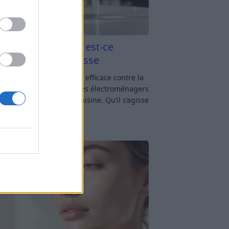
aigre blanc et four est-ce
icace contre la graisse
gre blanc et four : est-ce efficace contre la
se ? Le four fait partie des électroménagers
lus sollicités dans une cuisine. Qu’il s’agisse
réparer un gratin, de
[…]