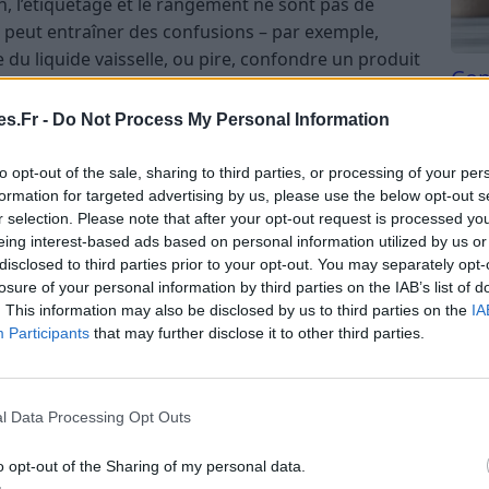
, l’étiquetage et le rangement ne sont pas de
ié peut entraîner des confusions – par exemple,
e du liquide vaisselle, ou pire, confondre un produit
Com
 De même, un stockage inadéquat peut altérer la
san
s réalisations.
s.Fr -
Do Not Process My Personal Information
Tri d
omestiques (ingestion, irritation, réactions
beauc
to opt-out of the sale, sharing to third parties, or processing of your per
du l
formation for targeted advertising by us, please use the below opt-out s
compl
r selection. Please note that after your opt-out request is processed y
étés actives de vos préparations
astu
eing interest-based ads based on personal information utilized by us or
et éviter le gaspillage
disclosed to third parties prior to your opt-out. You may separately opt-
losure of your personal information by third parties on the IAB’s list of
étiqueter vos produits maison
. This information may also be disclosed by us to third parties on the
IA
Participants
that may further disclose it to other third parties.
 et propres
hermétiques, facilement lavables et résistants aux
l Data Processing Opt Outs
z le verre ou le plastique de qualité alimentaire, en
enu des substances toxiques.
o opt-out of the Sharing of my personal data.