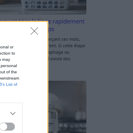
ment trier le linge rapidement
s y passer du temps
u linge : rien qu’en prononçant ces mots,
oup d’entre nous soupirent. Si cette étape
sonal or
avage vous semble chronophage ou
ection to
iquée, rassurez-vous : il existe des
ou may
ces simples
[…]
 personal
out of the
 downstream
B’s List of