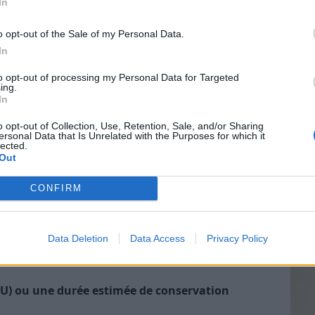
In
o opt-out of the Sale of my Personal Data.
e : appliquez l’étiquette dès que votre produit est
In
 évite toute confusion, surtout si vous préparez
Vin
to opt-out of processing my Personal Data for Targeted
eff
ing.
In
Vinai
 sur l’étiquette
grais
o opt-out of Collection, Use, Retention, Sale, and/or Sharing
ersonal Data that Is Unrelated with the Purposes for which it
les p
toujours :
lected.
de p
Out
ison”, “Nettoyant vitres”, “Désinfectant multi-
CONFIRM
dients ou actifs principaux)
Data Deletion
Data Access
Privacy Policy
ant, tenir hors de portée des enfants, ne pas
DLU) ou une durée estimée de conservation