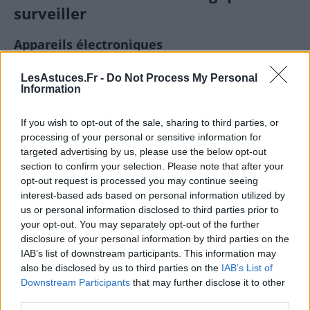
surveiller
Appareils électroniques
La télévision, les ordinateurs, les box internet et
LesAstuces.Fr -
Do Not Process My Personal
Information
consoles attirent la poussière à cause de
l’électricité statique. Dépoussiérez-les avec un
If you wish to opt-out of the sale, sharing to third parties, or
chiffon microfibre légèrement humide (jamais
processing of your personal or sensitive information for
mouillé !).
targeted advertising by us, please use the below opt-out
Pensez à nettoyer derrière et sous ces appareils,
section to confirm your selection. Please note that after your
où la poussière s’accumule en masse.
opt-out request is processed you may continue seeing
interest-based ads based on personal information utilized by
us or personal information disclosed to third parties prior to
Plinthes, rebords, cadres et interrupteurs
your opt-out. You may separately opt-out of the further
disclosure of your personal information by third parties on the
Ce sont des zones souvent oubliées. Passez un
IAB’s list of downstream participants. This information may
coup de chiffon microfibre toutes les semaines
also be disclosed by us to third parties on the
IAB’s List of
ou utilisez un embout brosse d’aspirateur.
Downstream Participants
that may further disclose it to other
third parties.
Radiateurs, lampes et ventilateurs