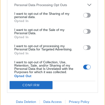
Personal Data Processing Opt Outs
Nettoyez les radiateurs (et surtout l’arrière) à
I want to opt-out of the Sharing of my
chaque changement de saison, car la chaleur fait
personal data.
circuler la poussière dans la pièce.
Opted In
Les pales de ventilateurs et les abats-jour
I want to opt-out of the Sale of my
Personal Data.
retiennent la poussière : un dépoussiérage
Opted In
mensuel suffit pour limiter la dispersion à chaque
utilisation.
I want to opt-out of processing my
Personal Data for Targeted Advertising.
Opted In
Recettes naturelles pour repousser
la poussière
I want to opt-out of Collection, Use,
Retention, Sale, and/or Sharing of my
Personal Data that Is Unrelated with the
Purposes for which it was collected.
Inutile de multiplier les produits chimiques : certains
Opted Out
ingrédients naturels sont très efficaces pour le
CONFIRM
ménage quotidien, tout en étant économiques et
écologiques !
Data Deletion
Data Access
Privacy Policy
Pour les meubles en bois : mélangez 3 cuillères à