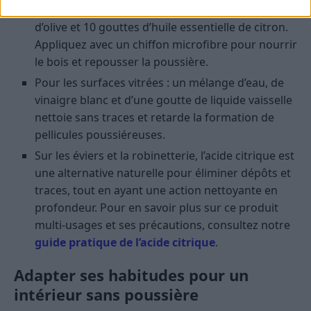
soupe de vinaigre blanc, 1 cuillère à soupe d’huile
d’olive et 10 gouttes d’huile essentielle de citron.
Appliquez avec un chiffon microfibre pour nourrir
le bois et repousser la poussière.
Pour les surfaces vitrées : un mélange d’eau, de
vinaigre blanc et d’une goutte de liquide vaisselle
nettoie sans traces et retarde la formation de
pellicules poussiéreuses.
Sur les éviers et la robinetterie, l’acide citrique est
une alternative naturelle pour éliminer dépôts et
traces, tout en ayant une action nettoyante en
profondeur. Pour en savoir plus sur ce produit
multi-usages et ses précautions, consultez notre
guide pratique de l’acide citrique
.
Adapter ses habitudes pour un
intérieur sans poussière