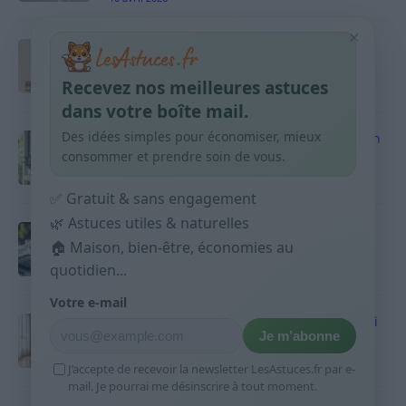
×
Taches pigmentaires : routine simple +
habitudes qui aident
Recevez nos meilleures astuces
9 avril 2026
dans votre boîte mail.
Des idées simples pour économiser, mieux
Produits ménagers : comment économiser en
courses sans acheter 10 sprays
consommer et prendre soin de vous.
9 avril 2026
✅ Gratuit & sans engagement
🌿 Astuces utiles & naturelles
Budget mensuel : méthode rapide pour
répartir son salaire dès le jour de paie
🏠 Maison, bien-être, économies au
quotidien...
9 avril 2026
Votre e-mail
Sport 10 minutes par jour est-ce utile et quoi
Je m’abonne
faire
9 avril 2026
J’accepte de recevoir la newsletter LesAstuces.fr par e-
mail. Je pourrai me désinscrire à tout moment.